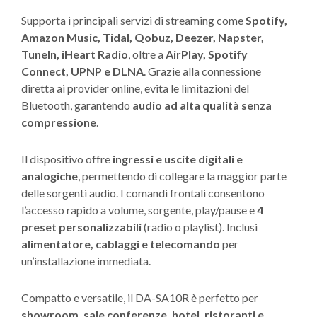
Supporta i principali servizi di streaming come
Spotify,
Amazon Music, Tidal, Qobuz, Deezer, Napster,
TuneIn, iHeart Radio
, oltre a
AirPlay, Spotify
Connect, UPNP e DLNA
. Grazie alla connessione
diretta ai provider online, evita le limitazioni del
Bluetooth, garantendo
audio ad alta qualità senza
compressione
.
Il dispositivo offre
ingressi e uscite digitali e
analogiche
, permettendo di collegare la maggior parte
delle sorgenti audio. I comandi frontali consentono
l’accesso rapido a volume, sorgente, play/pause e
4
preset personalizzabili
(radio o playlist). Inclusi
alimentatore, cablaggi e telecomando
per
un’installazione immediata.
Compatto e versatile, il DA-SA10R è perfetto per
showroom, sale conferenze, hotel, ristoranti e