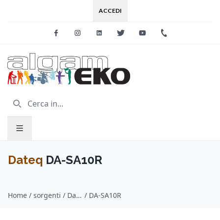
ACCEDI
Facebook
Instagram
Linkedin
Twitter
Youtube
+39 0733 227
Dateq
DA-SA10R
Home
/
sorgenti / Dateq
/
DA-SA10R