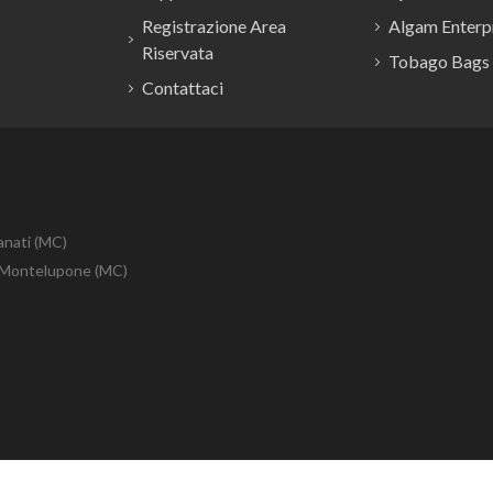
Registrazione Area
Algam Enterpr
Riservata
Tobago Bags
Contattaci
anati (MC)
10 Montelupone (MC)