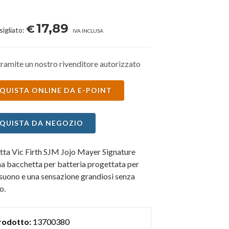
17,89
€
sigliato:
IVA INCLUSA
ramite un nostro rivenditore autorizzato
QUISTA ONLINE DA E-POINT
QUISTA DA NEGOZIO
tta Vic Firth SJM Jojo Mayer Signature
na bacchetta per batteria progettata per
 suono e una sensazione grandiosi senza
o.
rodotto:
13700380