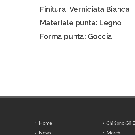
Finitura: Verniciata Bianca
Materiale punta: Legno
Forma punta: Goccia
Footer
Home
Chi Sono Gli 
News
Marchi