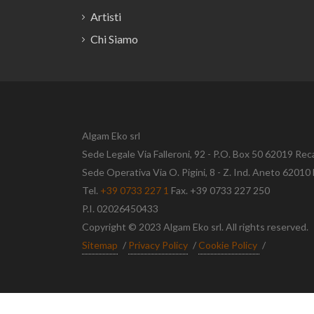
Artisti
Chi Siamo
Algam Eko srl
Sede Legale Via Falleroni, 92 - P.O. Box 50 62019 Rec
Sede Operativa Via O. Pigini, 8 - Z. Ind. Aneto 620
Tel.
+39 0733 227 1
Fax. +39 0733 227 250
P.I. 02026450433
Copyright © 2023 Algam Eko srl. All rights reserved.
Sitemap
/
Privacy Policy
/
Cookie Policy
/