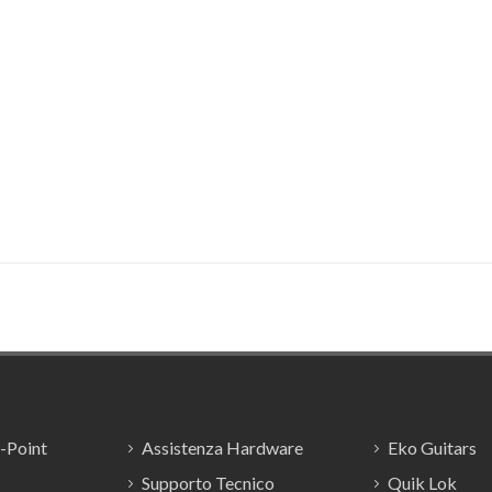
E-Point
Assistenza Hardware
Eko Guitars
Supporto Tecnico
Quik Lok