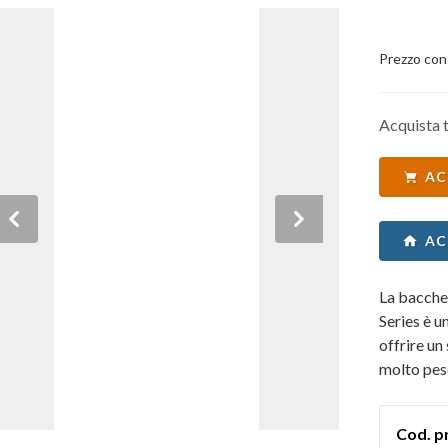
Prezzo con
Acquista t
AC
Previous
Next
AC
La bacche
Series è u
offrire un
molto pes
Cod. p