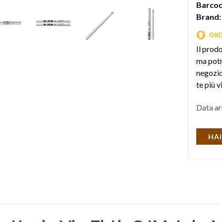
Barcod
Brand:
Il prod
ma potr
negozio 
te più v
Data ar
HAI