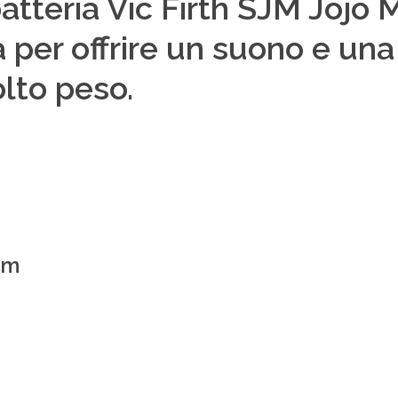
atteria Vic Firth SJM Jojo 
a per offrire un suono e un
lto peso.
cm