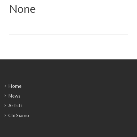
None
Footer
Home
News
Artisti
Chi Siamo