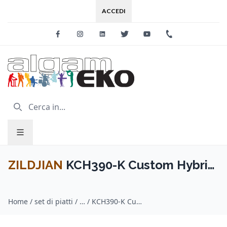
ACCEDI
Facebook
Instagram
Linkedin
Twitter
Youtube
+39 0733 227
ZILDJIAN
KCH390-K Custom Hybrid
Cymbal Pack
Home
/
set di piatti / ZILDJIAN
/
KCH390-K Custom Hybrid Cymbal Pack