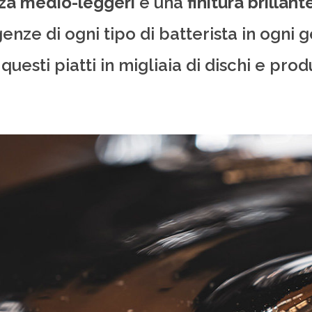
za medio-leggeri
e una
finitura brillant
genze di ogni tipo di batterista in ogni
uesti piatti in migliaia di dischi e prod