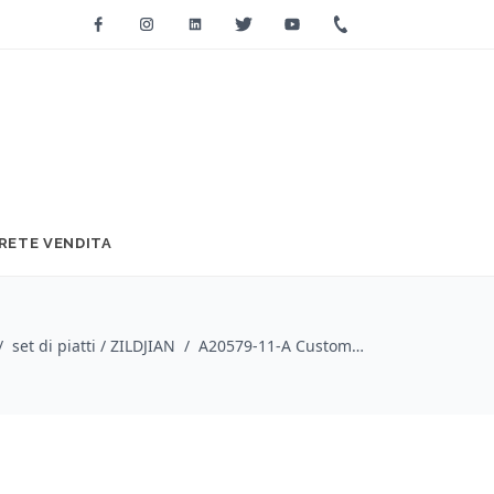
Facebook
Instagram
Linkedin
Twitter
Youtube
+39 0733 2271
RETE VENDITA
/
set di piatti / ZILDJIAN
/
A20579-11-A Custom Cymbal Pack