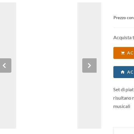
Prezzo con
Acquista t
AC
Previous
Next
AC
Set di piat
risultano n
musicali