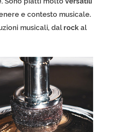
e
. Sono piatti molto
versatili
 genere e contesto musicale.
uzioni musicali, dal
rock
al