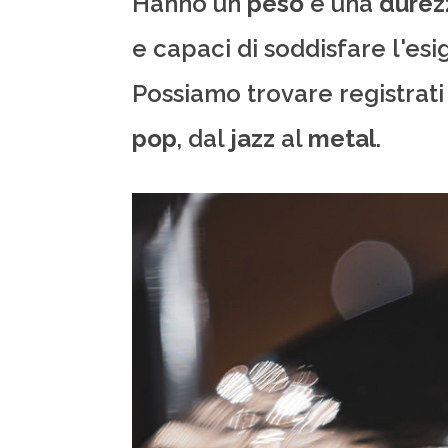
Hanno un
peso
e una
durez
e capaci di soddisfare l'esi
Possiamo trovare registrati q
pop
, dal
jazz
al
metal
.