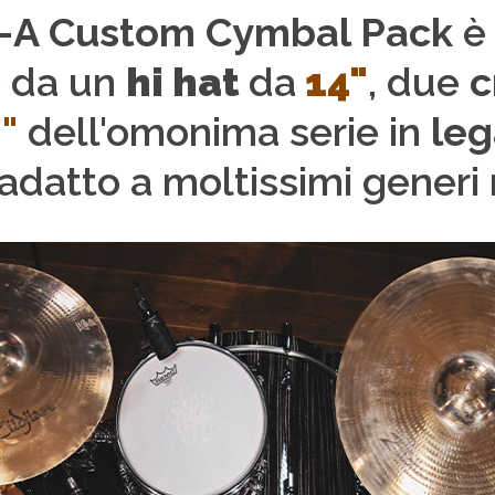
11-A Custom Cymbal Pack
è
 da un
hi hat
da
14"
, due
c
"
dell'omonima serie in
le
adatto a moltissimi generi 