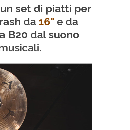
 un
set di piatti per
rash
da
16"
e da
ga B20
dal
suono
musicali.