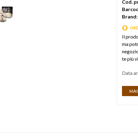
Cod. p
Barcod
Brand:
Il prod
ma potr
negozio 
te più v
Data ar
HAI