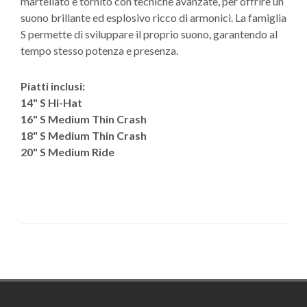
martellato e tornito con tecniche avanzate, per offrire un
suono brillante ed esplosivo ricco di armonici. La famiglia
S permette di sviluppare il proprio suono, garantendo al
tempo stesso potenza e presenza.
Piatti inclusi:
14" S Hi-Hat
16" S Medium Thin Crash
18" S Medium Thin Crash
20" S Medium Ride
Footer