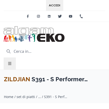
ACCEDI
Facebook
Instagram
Linkedin
Twitter
Youtube
+39 0733 227
ZILDJIAN
S391 - S Performer
Cymbal Pack
Home
/
set di piatti / ZILDJIAN
/
S391 - S Performer Cymbal Pack