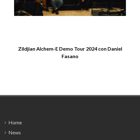
Zildjian Alchem-E Demo Tour 2024 con Daniel
Ag
Fasano
Footer
Home
News