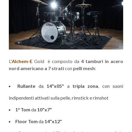
L'
Alchem-E
Gold è composto da
4 tamburi in acero
nord americano a 7 strati
con
pelli
mesh
:
Rullante
da
14"x05"
a
tripla zona
, con suoni
indipendenti attivati ​​sulla pelle, rimstick e rimshot
1° Tom
da
10"x7"
Floor Tom
da
14"x12"