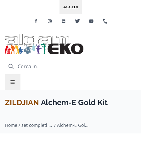
ACCEDI
Facebook
Instagram
Linkedin
Twitter
Youtube
+39 0733 227
ZILDJIAN
Alchem-E Gold Kit
Home
/
set completi batterie elettroniche / ZILDJIAN
/
Alchem-E Gold Kit