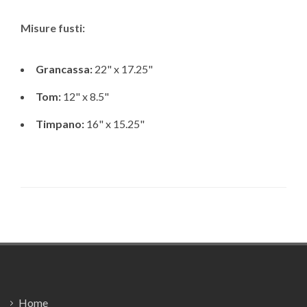
Misure fusti:
Grancassa:
22" x 17.25"
Tom:
12" x 8.5"
Timpano:
16" x 15.25"
Footer
Home