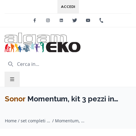
ACCEDI
Facebook
Instagram
Linkedin
Twitter
Youtube
+39 0733 227
Sonor
Momentum, kit 3 pezzi in
faggio - 22" 12" 16" Red Pearl
Home
/
set completi batterie acustiche / Sonor
/
Momentum, kit 3 pezzi in faggio - 22" 12" 16" Red Pearl