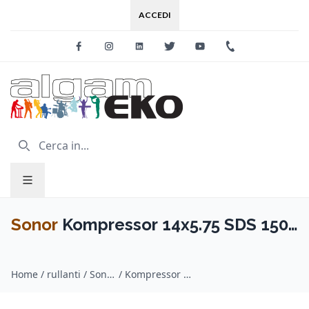
ACCEDI
Facebook
Instagram
Linkedin
Twitter
Youtube
+39 0733 227
Sonor
Kompressor 14x5.75 SDS 150
Anniversary Steel
Home
/
rullanti / Sonor
/
Kompressor 14x5.75 SDS 150 Anniversary Steel