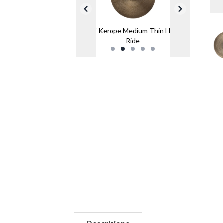
22" Kerope Medium Thin High
Ride
Descrizione