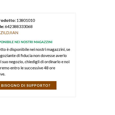
rodotto:
13801010
e:
642388333068
ZILDJIAN
tto è disponibile nei nostri magazzini, se
negoziante di fiducia non dovesse averlo
l suo negozio, chiedigli di ordinarlo e noi
iremo entro le successive 48 ore
ive.
 BISOGNO DI SUPPORTO?