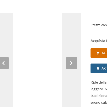
Prezzo con
Acquista t
AC
Previous
Next
AC
Ride della
leggero. 
tradiziona
suono cald