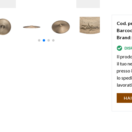
Cod. p
Barcod
Brand:
Il prodo
il tuo 
presso i
lo sped
lavorat
HAI