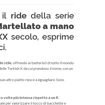
il
ride
della serie
Martellato a mano
XX
secolo, esprime
i.
e stile
, offrendo ai batteristi di tutto il mondo
 delle Turkish K da cui prendono il nome, con un
sun altro piatto riesce a eguagliare. Sono
o volte più intensa rispetto a un K
eale per valorizzare il tocco di bacchette e