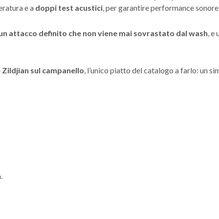
eratura e a
doppi test acustici
, per garantire performance sonore
 un attacco definito che non viene mai sovrastato dal wash
, e
 Zildjian sul campanello
, l’unico piatto del catalogo a farlo: un s
.