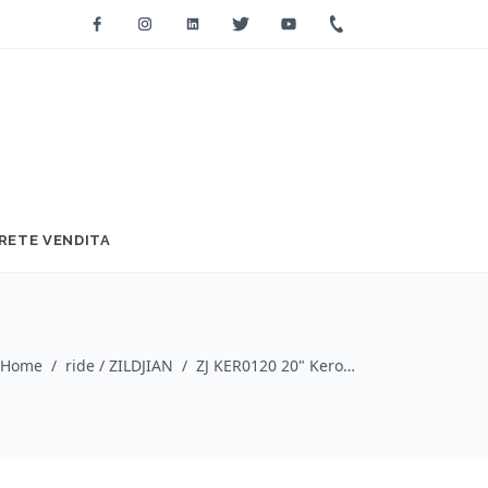
Facebook
Instagram
Linkedin
Twitter
Youtube
+39 0733 2271
RETE VENDITA
Home
/
ride / ZILDJIAN
/
ZJ KER0120 20" Kerope Thin High Ride