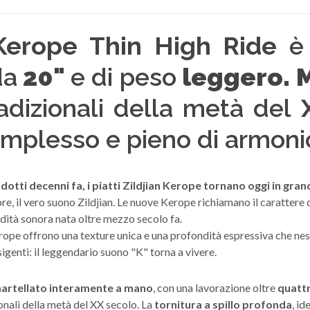
Kerope Thin High Ride
è
a
20"
e di peso
leggero. 
radizionali della metà del
mplesso e pieno di armonic
dotti decenni fa, i piatti Zildjian Kerope tornano oggi in grand
mpre, il vero suono Zildjian. Le nuove Kerope richiamano il carattere
dità sonora nata oltre mezzo secolo fa.
Kerope offrono una texture unica e una profondità espressiva che nes
igenti: il leggendario suono "K" torna a vivere.
artellato interamente a mano
, con una lavorazione oltre
quattr
onali della metà del XX secolo. La
tornitura a spillo profonda
, id