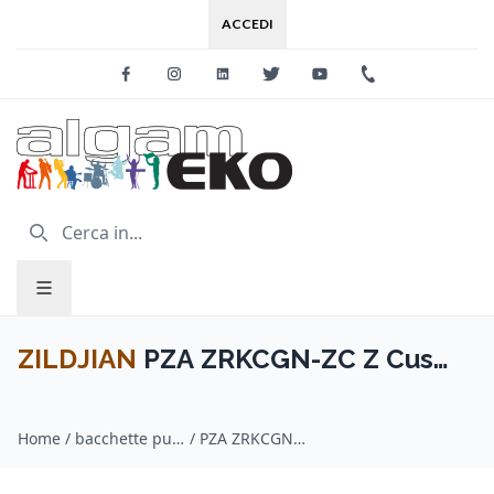
ACCEDI
Facebook
Instagram
Linkedin
Twitter
Youtube
+39 0733 227
ZILDJIAN
PZA ZRKCGN-ZC Z Cus
CollROCK Gold Chr.NY
Home
/
bacchette punta in nylon / ZILDJIAN
/
PZA ZRKCGN-ZC Z Cus CollROCK Gold Chr.NY