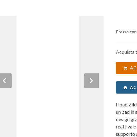
Prezzo con
Acquista t
AC
Previous
Next
AC
Il pad Zil
un pad in 
design gra
reattiva e 
supporto a