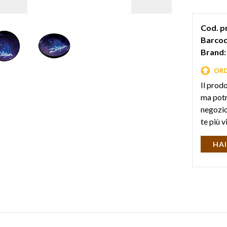
posizione 
Cod. p
Barcod
Brand:
Il prod
ma potr
negozio 
te più v
HAI