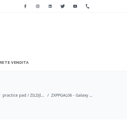
Facebook
Instagram
Linkedin
Twitter
Youtube
+39 0733 2271
RETE VENDITA
/
practice pad / ZILDJIAN
/
ZXPPGAL06 - Galaxy Practice Pad 6"