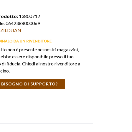
durante l'uso.
rodotto:
13800712
e:
0642388000069
ZILDJIAN
otto non è presente nei nostri magazzini,
ebbe essere disponibile presso il tuo
di fiducia. Chiedi al nostro rivenditore a
icino.
 BISOGNO DI SUPPORTO?