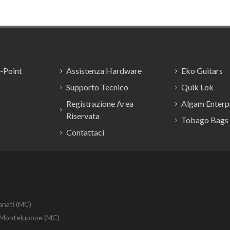
E-Point
Assistenza Hardware
Eko Guitars
Supporto Tecnico
Quik Lok
Registrazione Area
Algam Enterpr
Riservata
Tobago Bags
Contattaci
anati (MC)
10 Montelupone (MC)