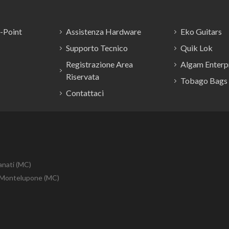
E-Point
Assistenza Hardware
Eko Guitars
Supporto Tecnico
Quik Lok
Registrazione Area
Algam Enterpr
Riservata
Tobago Bags
Contattaci
anati (MC)
10 Montelupone (MC)