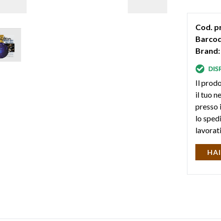
Cod. p
Barcod
Brand:
Il prodo
il tuo 
presso i
lo sped
lavorat
HAI