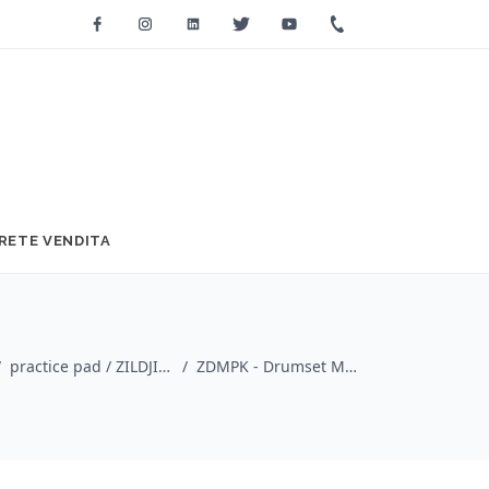
Facebook
Instagram
Linkedin
Twitter
Youtube
+39 0733 2271
RETE VENDITA
/
practice pad / ZILDJIAN
/
ZDMPK - Drumset Method Value Pack