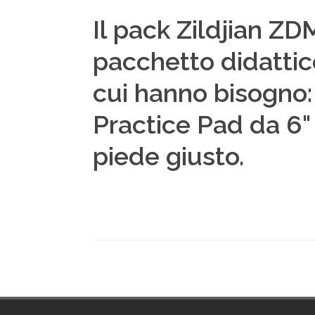
Il pack Zildjian 
pacchetto didattico
cui hanno bisogno: 
Practice Pad da 6" p
piede giusto.
Footer