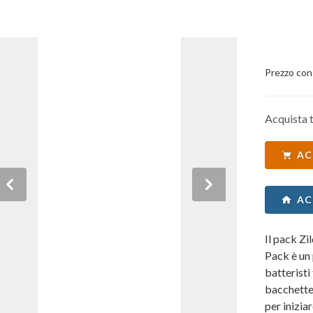
Prezzo con
Acquista t
AC
Previous
Next
AC
Il pack Z
Pack è un 
batteristi
bacchette 
per inizia