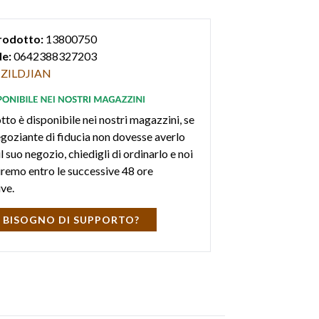
rodotto:
13800750
e:
0642388327203
ZILDJIAN
tto è disponibile nei nostri magazzini, se
negoziante di fiducia non dovesse averlo
l suo negozio, chiedigli di ordinarlo e noi
iremo entro le successive 48 ore
ive.
 BISOGNO DI SUPPORTO?