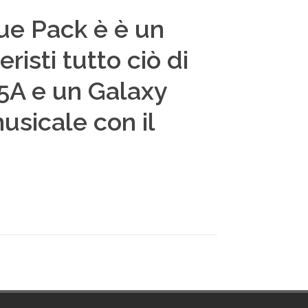
ue Pack è è un
risti tutto ciò di
 5A e un Galaxy
musicale con il