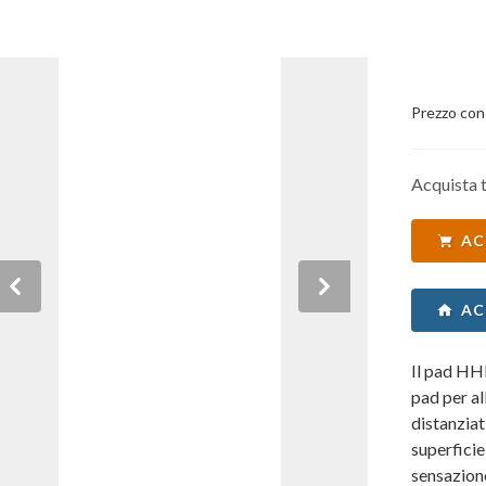
Prezzo con
Acquista t
AC
Previous
Next
AC
Il pad HH
pad per a
distanziat
superficie
sensazione