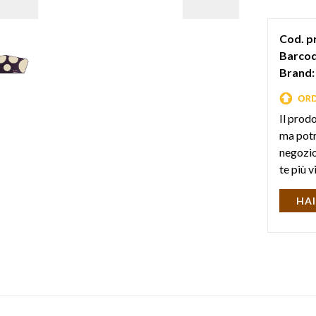
marcia, co
Cod. p
Barcod
Brand:
Il prod
ma potr
negozio 
te più v
HAI