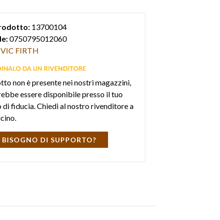
n rimbalzo rapido e articolazione stretta.
rodotto:
13700104
e:
0750795012060
VIC FIRTH
otto non è presente nei nostri magazzini,
ebbe essere disponibile presso il tuo
di fiducia. Chiedi al nostro rivenditore a
icino.
 BISOGNO DI SUPPORTO?