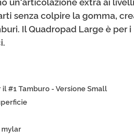
 un'articolazione extra ai livelli
arti senza colpire la gomma, c
buri. Il Quadropad Large è per i 
i.
 il #1 Tamburo - Versione Small
perficie
n mylar