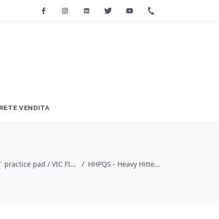
Facebook
Instagram
Linkedin
Twitter
Youtube
+39 0733 2271
RETE VENDITA
/
practice pad / VIC FIRTH
/
HHPQS - Heavy Hitter Quadropad – Small