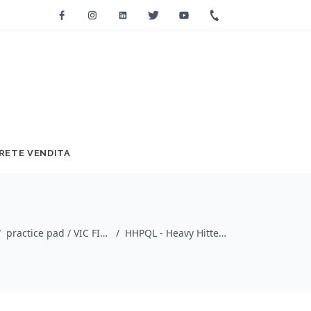
Facebook
Instagram
Linkedin
Twitter
Youtube
+39 0733 2271
RETE VENDITA
/
practice pad / VIC FIRTH
/
HHPQL - Heavy Hitter Quadropad – Large