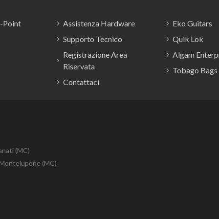
E-Point
Assistenza Hardware
Eko Guitars
Supporto Tecnico
Quik Lok
Registrazione Area
Algam Enterpr
Riservata
Tobago Bags
Contattaci
anati (MC)
10 Montelupone (MC)