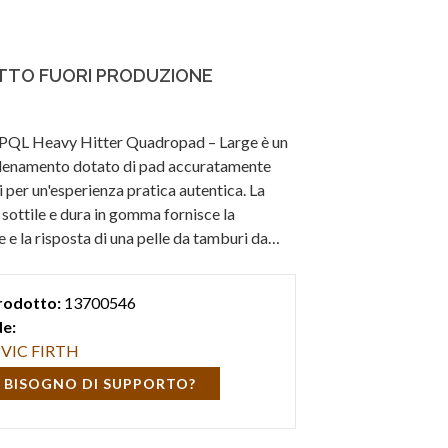
TO FUORI PRODUZIONE
PQL Heavy Hitter Quadropad – Large è un
llenamento dotato di pad accuratamente
i per un'esperienza pratica autentica. La
 sottile e dura in gomma fornisce la
 e la risposta di una pelle da tamburi da
n rimbalzo rapido e articolazione stretta.
rodotto:
13700546
e:
VIC FIRTH
 BISOGNO DI SUPPORTO?