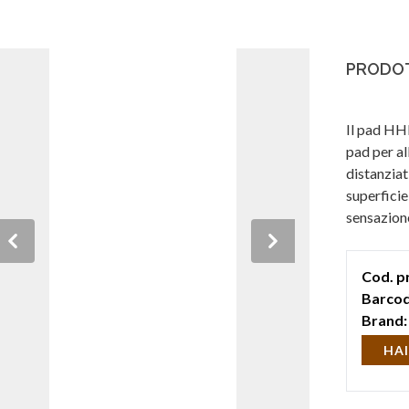
PRODOT
Il pad HH
pad per a
distanziat
superficie
sensazione
marcia, co
Previous
Next
Cod. p
Barcod
Brand:
HAI