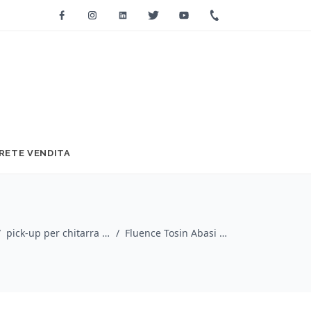
Facebook
Instagram
Linkedin
Twitter
Youtube
+39 0733 2271
RETE VENDITA
/
pick-up per chitarra / Fishman
/
Fluence Tosin Abasi White Plastic Set/2 8 Corde (PRF-MS8-TW2)