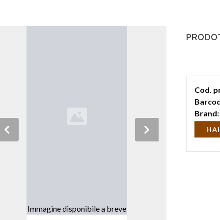
PRODOT
Cod. p
Barcod
Brand:
HAI
Previous
Next
Immagine disponibile a breve