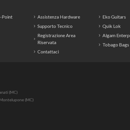
E-Point
Assistenza Hardware
Eko Guitars
Supporto Tecnico
Quik Lok
Registrazione Area
Algam Enterpr
Riservata
Tobago Bags
Contattaci
anati (MC)
10 Montelupone (MC)