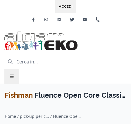
ACCEDI
Facebook
Instagram
Linkedin
Twitter
Youtube
+39 0733 227
Fishman
Fluence Open Core Classic
Humbucker Neck 8 Corde Black
Home
/
pick-up per chitarra / Fishman
/
Fluence Open Core Classic Humbucker Neck 8 Corde Black