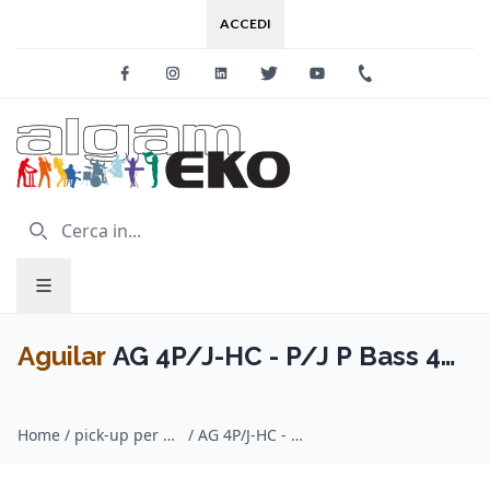
ACCEDI
Facebook
Instagram
Linkedin
Twitter
Youtube
+39 0733 227
Aguilar
AG 4P/J-HC - P/J P Bass 4
Corde
Home
/
pick-up per basso / Aguilar
/
AG 4P/J-HC - P/J P Bass 4 Corde