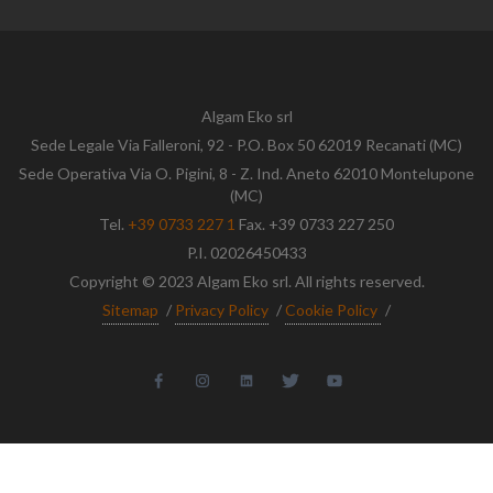
Algam Eko srl
Sede Legale Via Falleroni, 92 - P.O. Box 50 62019 Recanati (MC)
Sede Operativa Via O. Pigini, 8 - Z. Ind. Aneto 62010 Montelupone
(MC)
Tel.
+39 0733 227 1
Fax. +39 0733 227 250
P.I. 02026450433
Copyright © 2023 Algam Eko srl. All rights reserved.
Sitemap
/
Privacy Policy
/
Cookie Policy
/