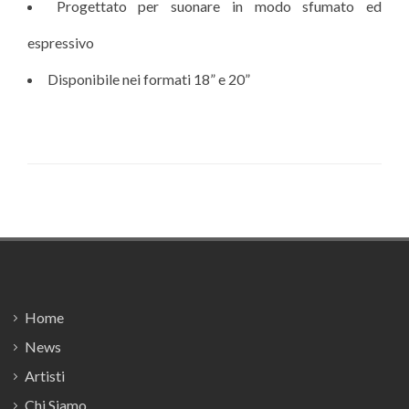
Progettato per suonare in modo sfumato ed
espressivo
Disponibile nei formati 18” e 20”
Footer
Home
News
Artisti
Chi Siamo