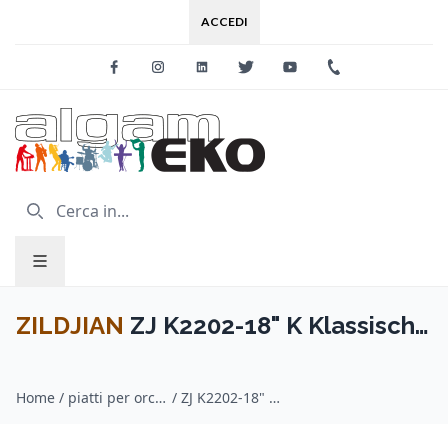
ACCEDI
Facebook
Instagram
Linkedin
Twitter
Youtube
+39 0733 227
ZILDJIAN
ZJ K2202-18" K Klassisch
Symphonic Suspended
Home
/
piatti per orchestra / ZILDJIAN
/
ZJ K2202-18" K Klassisch Symphonic Suspended