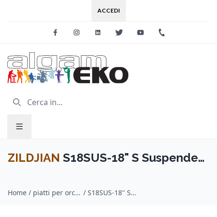
ACCEDI
Facebook
Instagram
Linkedin
Twitter
Youtube
+39 0733 227
ZILDJIAN
S18SUS-18" S Suspended
- Suspended
Home
/
piatti per orchestra / ZILDJIAN
/
S18SUS-18" S Suspended - Suspended