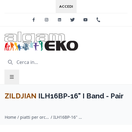
ACCEDI
Facebook
Instagram
Linkedin
Twitter
Youtube
+39 0733 227
ZILDJIAN
ILH16BP-16" I Band - Pair
Home
/
piatti per orchestra / ZILDJIAN
/
ILH16BP-16" I Band - Pair