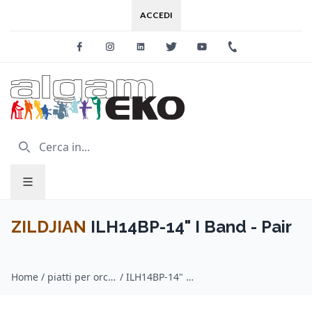
ACCEDI
Facebook
Instagram
Linkedin
Twitter
Youtube
+39 0733 227
ZILDJIAN
ILH14BP-14" I Band - Pair
Home
/
piatti per orchestra / ZILDJIAN
/
ILH14BP-14" I Band - Pair