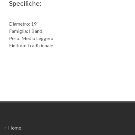
Specifiche:
Diametro: 19"
Famiglia: I Band
Peso: Medio Leggero
Finitura: Tradizionale
Footer
Home