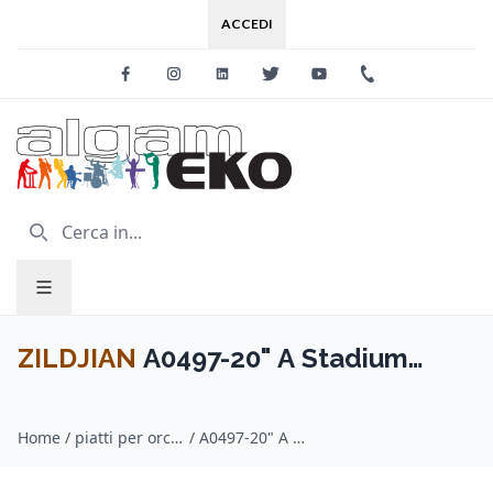
ACCEDI
Facebook
Instagram
Linkedin
Twitter
Youtube
+39 0733 227
ZILDJIAN
A0497-20" A Stadium
Series Medium Heavy - Pair
Home
/
piatti per orchestra / ZILDJIAN
/
A0497-20" A Stadium Series Medium Heavy - Pair