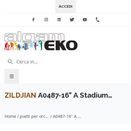
ACCEDI
Facebook
Instagram
Linkedin
Twitter
Youtube
+39 0733 227
ZILDJIAN
A0487-16" A Stadium
Series Medium Heavy - Pair
Home
/
piatti per orchestra / ZILDJIAN
/
A0487-16" A Stadium Series Medium Heavy - Pair