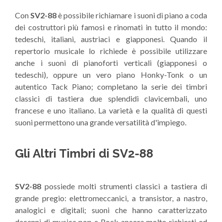
Con
SV2-88
è possibile richiamare i suoni di piano a coda
KORG SV2-73 Stage Vintage Piano- Sound Show: Japanese Bright
7
209
dei costruttori più famosi e rinomati in tutto il mondo:
KORG SV2-73 - Stage Vintage Live Piano Performance
8
200
tedeschi, italiani, austriaci e giapponesi. Quando il
repertorio musicale lo richiede è possibile utilizzare
KORG SV2-73 Stage Vintage Piano - Sound Clip: Electric Piano
9
205
anche i suoni di pianoforti verticali (giapponesi o
KORG SV2 - Stage Piano: Terza Parte il Computer Editor
10
566
tedeschi), oppure un vero piano Honky-Tonk o un
KORG SV2 Presentazione - Le principali funzioni dello STAGE VINTAGE piano
autentico Tack Piano; completano la serie dei timbri
11
395
classici di tastiera due splendidi clavicembali, uno
KORG SV2 88S Stage Vintage Piano - SOUND SHOW
12
675
francese e uno italiano. La varietà e la qualità di questi
KORG SV-2 88S Stage Vintage Piano - Non Solo Rock!!!
13
95
suoni permettono una grande versatilità d'impiego.
Gli Altri Timbri di SV2-88
SV2-88
possiede molti strumenti classici a tastiera di
grande pregio: elettromeccanici, a transistor, a nastro,
analogici e digitali; suoni che hanno caratterizzato
decenni di musica pop e Rock ancora molto richiesti ed