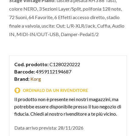
Stage Vintage Piano:
tastiera pesata RH3 88 Tasti,
colore NERO, 3 Sezioni Layer/Split, polifonia 128 note,
72 Suoni, 64 Favorite, 6 Effetti accesso diretto, stadio
finale a valvola, uscite: Out: L/R-XLR/Jack, Cuffia, Audio
IN, MIDI-IN/OUT-USB, Damper-Pedal1/2
Cod. prodotto:
C1280220222
Barcode:
4959112194687
Brand:
Korg
Il prodotto non è presente nei nostri magazzini, ma
potrebbe essere disponibile presso il tuo negozio di
fiducia. Chiedi al nostro rivenditore a te più vicino.
Data arrivo prevista: 28/11/2026