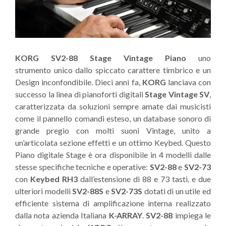
KORG SV2-88 Stage Vintage Piano
uno
strumento unico dallo spiccato carattere timbrico e un
Design inconfondibile. Dieci anni fa,
KORG
lanciava con
successo la linea di pianoforti digitali
Stage Vintage SV
,
caratterizzata da soluzioni sempre amate dai musicisti
come il pannello comandi esteso, un database sonoro di
grande pregio con molti suoni Vintage, unito a
un’articolata sezione effetti e un ottimo Keybed. Questo
Piano digitale Stage è ora disponibile in 4 modelli dalle
stesse specifiche tecniche e operative:
SV2-88
e
SV2-73
con
Keybed RH3
dall’estensione di 88 e 73 tasti, e due
ulteriori modelli
SV2-88S
e
SV2-73S
dotati di un utile ed
efficiente sistema di amplificazione interna realizzato
dalla nota azienda Italiana
K-ARRAY
.
SV2-88
impiega le