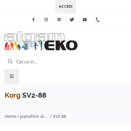
ACCEDI
Facebook
Instagram
Linkedin
Twitter
Youtube
+39 0733 227
Korg
SV2-88
Home
/
pianoforti digitali stage / Korg
/
SV2-88