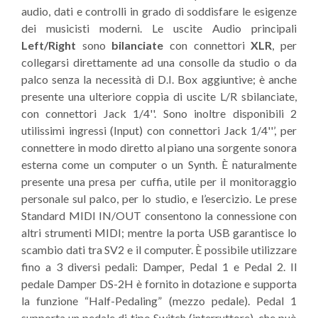
audio, dati e controlli in grado di soddisfare le esigenze
dei musicisti moderni. Le uscite Audio principali
Left/Right
sono
bilanciate
con connettori
XLR
, per
collegarsi direttamente ad una consolle da studio o da
palco senza la necessità di D.I. Box aggiuntive; è anche
presente una ulteriore coppia di uscite L/R sbilanciate,
con connettori Jack 1/4''. Sono inoltre disponibili 2
utilissimi ingressi (Input) con connettori Jack 1/4''’, per
connettere in modo diretto al piano una sorgente sonora
esterna come un computer o un Synth. È naturalmente
presente una presa per cuffia, utile per il monitoraggio
personale sul palco, per lo studio, e l’esercizio. Le prese
Standard MIDI IN/OUT consentono la connessione con
altri strumenti MIDI; mentre la porta USB garantisce lo
scambio dati tra SV2 e il computer. È possibile utilizzare
fino a 3 diversi pedali: Damper, Pedal 1 e Pedal 2. Il
pedale Damper DS-2H è fornito in dotazione e supporta
la funzione “Half-Pedaling” (mezzo pedale). Pedal 1
supporta un pedale di tipo Switch (interruttore), che può