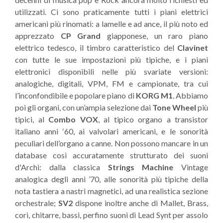
utilizzati. Ci sono praticamente tutti i piani elettrici
americani più rinomati: a lamelle e ad ance, il più noto ed
apprezzato
CP Grand
giapponese, un raro piano
elettrico tedesco, il timbro caratteristico del
Clavinet
con tutte le sue impostazioni più tipiche, e i piani
elettronici disponibili nelle più svariate versioni:
analogiche, digitali, VPM, FM e campionate, tra cui
l’inconfondibile e popolare piano di
KORG M1
. Abbiamo
poi gli organi, con un’ampia selezione dai
Tone Wheel
più
tipici, al
Combo VOX
, al tipico organo a transistor
italiano anni ‘60, ai valvolari americani, e le sonorità
peculiari dell’organo a canne. Non possono mancare in un
database così accuratamente strutturato dei suoni
d'Archi: dalla classica
Strings Machine
Vintage
analogica degli anni ’70, alle sonorità più tipiche della
nota tastiera a nastri magnetici, ad una realistica sezione
orchestrale;
SV2
dispone inoltre anche di Mallet, Brass,
cori, chitarre, bassi, perfino suoni di Lead Synt per assolo