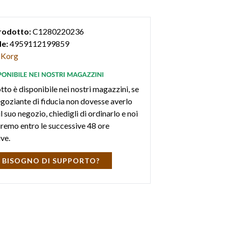
rodotto:
C1280220236
e:
4959112199859
Korg
tto è disponibile nei nostri magazzini, se
negoziante di fiducia non dovesse averlo
l suo negozio, chiedigli di ordinarlo e noi
iremo entro le successive 48 ore
ive.
 BISOGNO DI SUPPORTO?