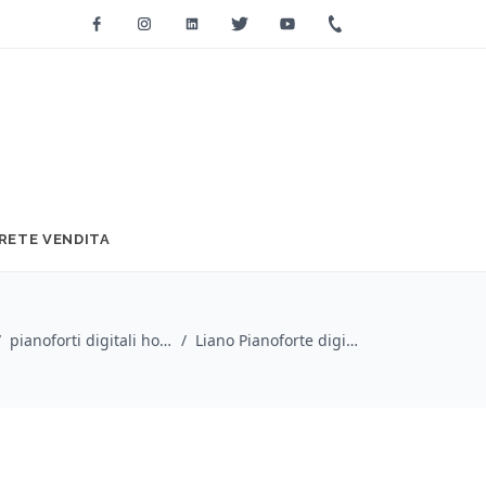
Facebook
Instagram
Linkedin
Twitter
Youtube
+39 0733 2271
RETE VENDITA
/
pianoforti digitali home / Korg
/
Liano Pianoforte digitale Portatile