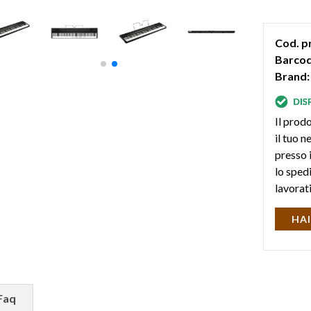
Cod. p
Barcod
Brand:
Il prodo
il tuo 
presso i
lo sped
lavorat
HAI
Faq