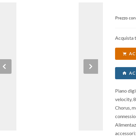
Prezzo con
Acquista t
AC
Previous
Next
AC
Piano digi
velocity, 
Chorus, m
connessio
Alimentaz
accessori