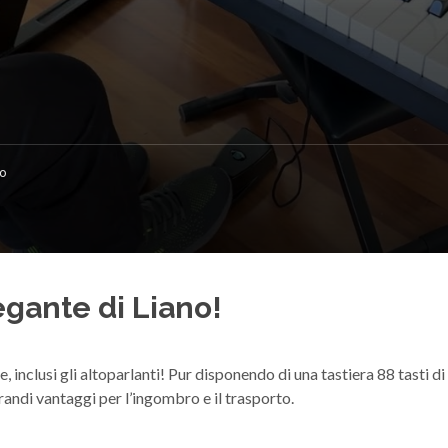
no
egante di Liano!
, inclusi gli altoparlanti! Pur disponendo di una tastiera 88 tasti d
grandi vantaggi per l’ingombro e il trasporto.