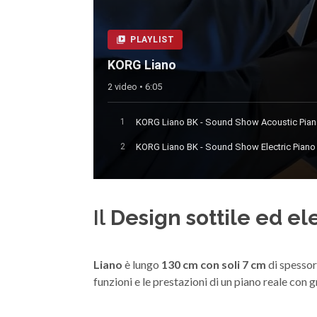
PLAYLIST
KORG Liano
2 video • 6:05
KORG Liano BK - Sound Show Acoustic Pia
1
KORG Liano BK - Sound Show Electric Piano
2
Il
Design sottile ed el
Liano
è lungo
130 cm con soli 7 cm
di spessore
funzioni e le prestazioni di un piano reale con 