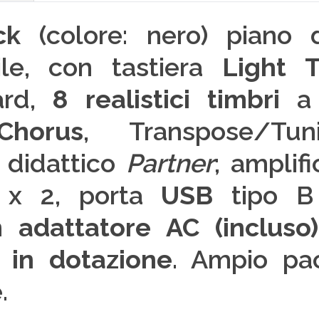
ack
(colore: nero) piano 
ile, con tastiera
Light
ard,
8 realistici timbri
a 
Chorus
, Transpose/Tu
 didattico
Partner
; amplif
x 2, porta
USB
tipo B
on
adattatore AC (incluso)
 in dotazione
. Ampio pa
.