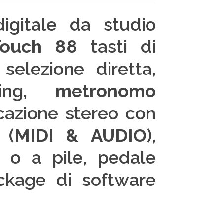
digitale da studio
 Touch 88
tasti di
selezione diretta,
ning,
metronomo
icazione stereo con
 (
MIDI & AUDIO
),
o a pile, pedale
ckage di software