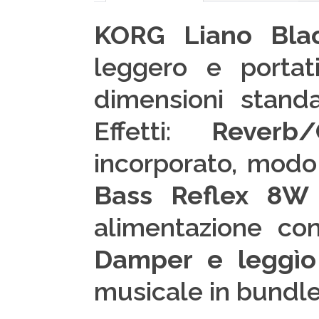
KORG
Liano
Bl
leggero e portat
dimensioni stand
Effetti:
Reverb/
incorporato, modo
Bass Reflex 8W
alimentazione c
Damper e leggìo
musicale in bundle