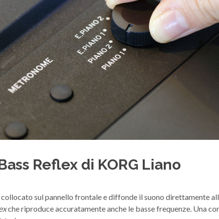
 Bass Reflex di KORG Liano
 collocato sul pannello frontale e diffonde il suono direttamente al
ex
che riproduce accuratamente anche le basse frequenze. Una com