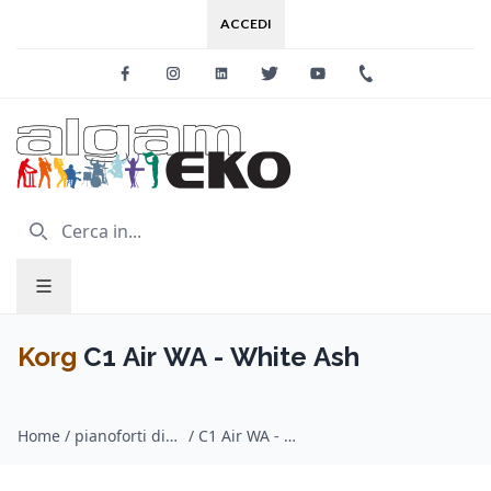
ACCEDI
Facebook
Instagram
Linkedin
Twitter
Youtube
+39 0733 227
Korg
C1 Air WA - White Ash
Home
/
pianoforti digitali home / Korg
/
C1 Air WA - White Ash