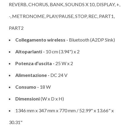
REVERB, CHORUS, BANK, SOUNDS X 10, DISPLAY, +,
-, METRONOME, PLAY/PAUSE, STOP, REC, PART1,
PART2
Collegamento wireless -
Bluetooth (A2DP Sink)
Altoparlanti -
10 cm (3.94") x 2
Potenza d’uscita -
25 W x 2
Alimentazione -
DC 24 V
Consumo -
18 W
Dimensioni
(W x D x H)
1346 mm x 347 mm x 770 mm / 52.99" x 13.66" x
30.31"