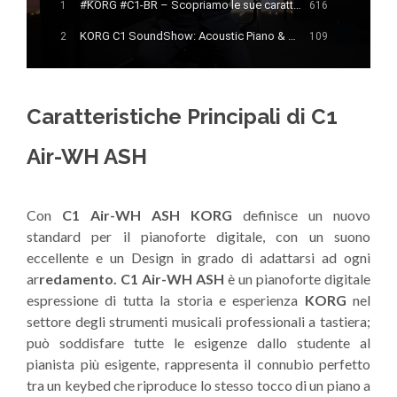
#KORG #C1-BR – Scopriamo le sue caratteristiche!
1
616
KORG C1 SoundShow: Acoustic Piano & Strings in Layer
2
109
Con #KORG #C1-BR – La sala da concerto è in casa tua!
3
126
KORG C1 Digital Piano Sound Show - Prima Parte
4
153
Caratteristiche Principali di C1
KORG C1Air Digital Piano - Sound Show Parte Seconda
5
161
Air-WH ASH
KORG C1 SoundShow - Parte Terza
6
246
Con
C1 Air-WH ASH KORG
definisce un nuovo
standard per il pianoforte digitale, con un suono
eccellente e un Design in grado di adattarsi ad ogni
ar
redamento. C1 Air-WH ASH
è un pianoforte digitale
espressione di tutta la storia e esperienza
KORG
nel
settore degli strumenti musicali professionali a tastiera;
può soddisfare tutte le esigenze dallo studente al
pianista più esigente, rappresenta il connubio perfetto
tra un keybed che riproduce lo stesso tocco di un piano a