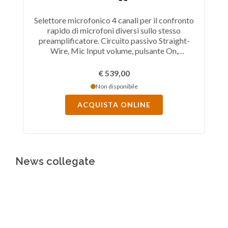
Selettore microfonico 4 canali per il confronto
P
rapido di microfoni diversi sullo stesso
St
preamplificatore. Circuito passivo Straight-
Wire, Mic Input volume, pulsante On,
alimentazione Phantom 48V per ogni canale,
ingressi uscite connettori XLR, alimentazione
D
€ 539,00
tramite adapter 15V.
Non disponibile
ACQUISTA ONLINE
News collegate