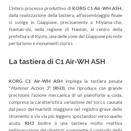
L'intero processo produttivo di
KORG C1 Air-WH ASH
,
dalla realizzazione della tastiera, all'assemblaggio finale
si svolge in Giappone, precisamente a Miyama-cho,
Nantan-shi, nella regione di Nantan, al centro della
prefettura di Kyoto, una delle zone del Giappone più note
per turismo e monumenti storici.
La tastiera di C1 Air-WH ASH
KORG C1 Air-WH ASH
impiega la tastiera pesata
"
Hammer Action 3
" (
RH3
), che riproduce con grande
precisione l'azione meccanica di un pianoforte a coda,
compresa la caratteristica variazione del tocco causata
dal peso dei martelli: maggiore nel registro grave dello
strumento e via via più leggero spostandosi verso quello
acuto.
RH3
inoltre è una tastiera molto reattiva
nell'esecuzione dei ribattuti, e permette il controllo della