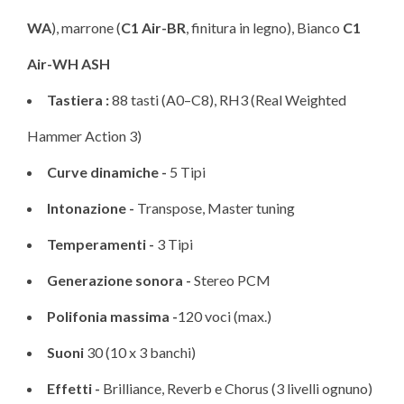
WA
), marrone (
C1 Air-BR
, finitura in legno), Bianco
C1
Air-WH ASH
Tastiera :
88 tasti (A0–C8), RH3 (Real Weighted
Hammer Action 3)
Curve dinamiche -
5 Tipi
Intonazione -
Transpose, Master tuning
Temperamenti -
3 Tipi
Generazione sonora -
Stereo PCM
Polifonia massima -
120 voci (max.)
Suoni
30 (10 x 3 banchi)
Effetti -
Brilliance, Reverb e Chorus (3 livelli ognuno)