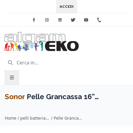
ACCEDI
Facebook
Instagram
Linkedin
Twitter
Youtube
+39 0733 227
Sonor
Pelle Grancassa 16”
Nera/SONOR bianco
Home
/
pelli batteria / Sonor
/
Pelle Grancassa 16” Nera/SONOR bianco