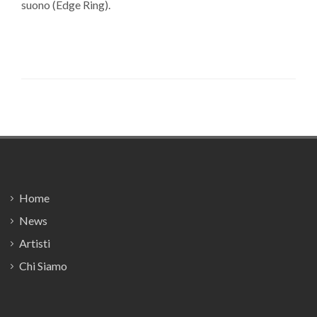
suono (Edge Ring).
Footer
Home
News
Artisti
Chi Siamo