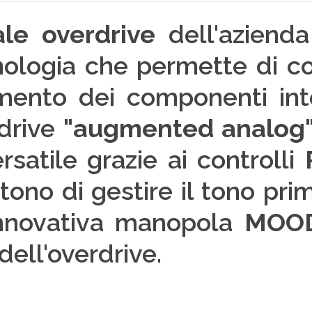
le overdrive
dell'aziend
nologia che permette di co
mento dei componenti inte
drive
"augmented analog
satile grazie ai controlli
tono di gestire il tono pri
'innovativa manopola
MOO
dell'overdrive.