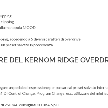
clipping
 clipping
ase alla manopola MOOD
ping, accedendo a 5 diversi caratteri di overdrive
 un preset salvato in precedenza
RE DEL KERNOM RIDGE OVERDR
gare un pedale di espressione per passare al preset salvato intern
IDI Control Change, Program Change, ecc; utilizzare dei mini ja
di 250 mA, consigliati 300 mA o più