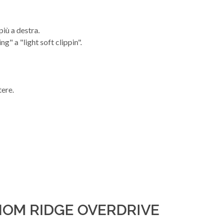
più a destra.
g" a "light soft clippin".
tere.
NOM RIDGE OVERDRIVE