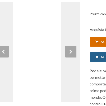
Prezzo con
Acquista t
AC
Previous
Next
AC
Pedale o
permette d
comportam
primo ped
mondo. Qu
controlli