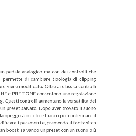
 un pedale analogico ma con dei controlli che
m, permette di cambiare tipologia di clipping
ro viene modificato. Oltre ai classici controlli
ONE
e
PRE TONE
consentono una regolazione
ng. Questi controlli aumentano la versatilità del
e un preset salvato. Dopo aver trovato il suono
 lampeggerà in colore bianco per confermare il
odificare i parametri e, premendo il footswitch
lean boost, salvando un preset con un suono più