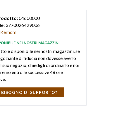
a
MOOD
che permette di cambiare il
l'overdrive.
rodotto:
04600000
e:
3770026429006
Kernom
tto è disponibile nei nostri magazzini, se
negoziante di fiducia non dovesse averlo
l suo negozio, chiedigli di ordinarlo e noi
iremo entro le successive 48 ore
ive.
 BISOGNO DI SUPPORTO?