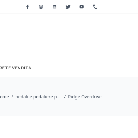
Facebook
Instagram
Linkedin
Twitter
Youtube
+39 0733 2271
RETE VENDITA
ome
/
pedali e pedaliere per chitarra / Kernom
/
Ridge Overdrive