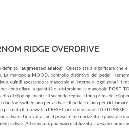
RNOM RIDGE OVERDRIVE
e definito
"augmented analog"
. Questo sta a significare che è
no. La manopola
MOOD
, controllo distintivo dei pedali Kerno
inuo, quindi spostando la manopola all'interno di ogni zona il timb
per controllare la quantità di distorsione, le manopole
POST T
tadio di clipping, mentre il secondo regola il tono prima del clippi
ti due footswitch: uno per attivare il pedale e uno per richiamar
ndo premuto il footswitch PRESET per due secondi. Il LED PRESET
iene salvato. Una volta che il preset è memorizzato è possibile m
metri salvati. Ad esempio, può essere utilizzato il pedale come c