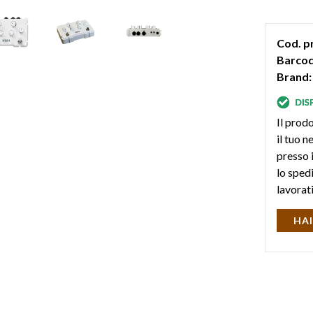
manopol
timbro del
Cod. p
Barcod
Brand:
Il prodo
il tuo 
presso i
lo sped
lavorat
HAI