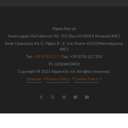
Algam Eko srl
Sede Legale Via Falleroni, 92 - P.O. Box 50 62019 Recanati (MC)
Sede Operativa Via O. Pigini, 8 - Z. Ind. Aneto 62010 Montelupone
(MC)
Tel.
+39 0733 227 1
Fax. +39 0733 227 250
P.I. 02026450433
Copyright © 2023 Algam Eko srl. All rights reserved.
Sitemap
/
Privacy Policy
/
Cookie Policy
/