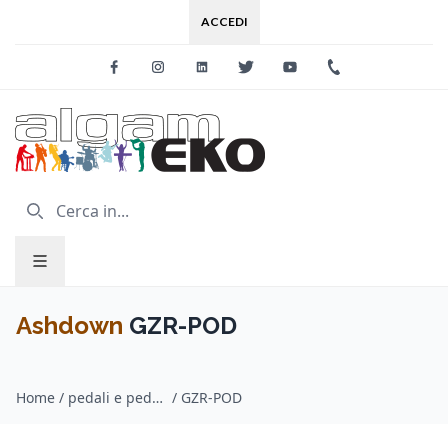
ACCEDI
Facebook
Instagram
Linkedin
Twitter
Youtube
+39 0733 227
Ashdown
GZR-POD
Home
/
pedali e pedaliere per basso / Ashdown
/
GZR-POD