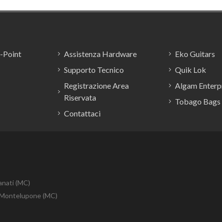
E-Point
Assistenza Hardware
Eko Guitars
Supporto Tecnico
Quik Lok
Registrazione Area
Algam Enterpr
Riservata
Tobago Bags
Contattaci
anati (MC)
10 Montelupone (MC)