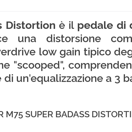
 Distortion
è il
pedale di 
e una distorsione comp
drive low gain tipico degli
one "scooped", comprenden
 di un'equalizzazione a 3
R M75 SUPER BADASS DISTORT