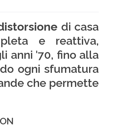
distorsione
di casa
leta e reattiva,
 anni '70, fino alla
do ogni sfumatura
 bande che permette
ION