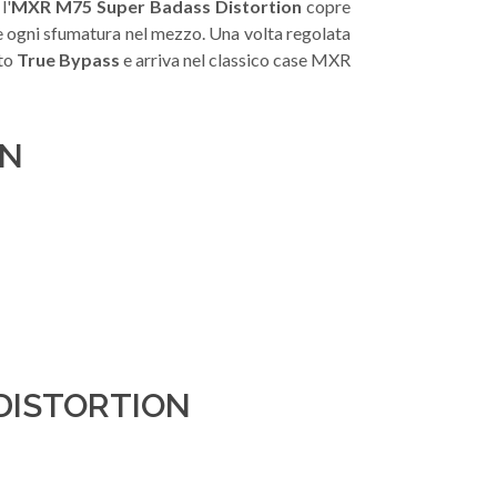
l'
MXR M75 Super Badass Distortion
copre
 e ogni sfumatura nel mezzo. Una volta regolata
ito
True Bypass
e arriva nel classico case MXR
ON
 DISTORTION