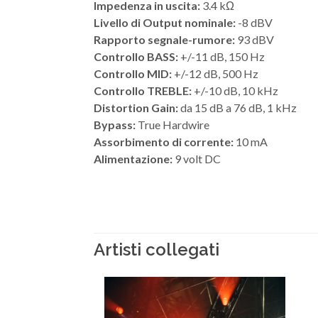
Impedenza in uscita:
3.4 kΩ
Livello di Output nominale:
-8 dBV
Rapporto segnale-rumore:
93 dBV
Controllo BASS:
+/-11 dB, 150 Hz
Controllo MID:
+/-12 dB, 500 Hz
Controllo TREBLE:
+/-10 dB, 10 kHz
Distortion Gain:
da 15 dB a 76 dB, 1 kHz
Bypass:
True Hardwire
Assorbimento di corrente:
10 mA
Alimentazione:
9 volt DC
Artisti collegati