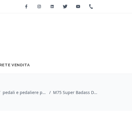
Facebook
Instagram
Linkedin
Twitter
Youtube
+39 0733 2271
RETE VENDITA
/
pedali e pedaliere per chitarra / Mxr
/
M75 Super Badass Distortion