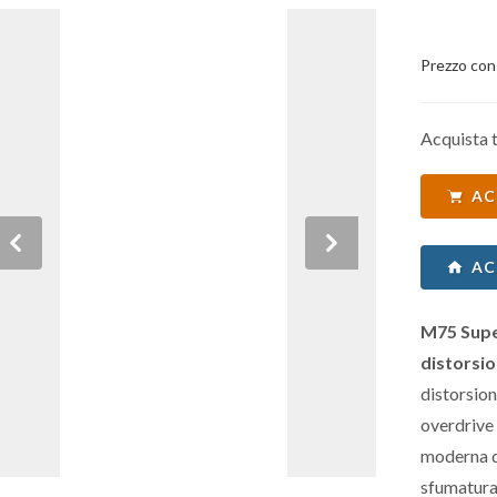
Prezzo con
Acquista t
AC
Previous
Next
AC
M75 Supe
distorsi
distorsion
overdrive 
moderna d
sfumatura