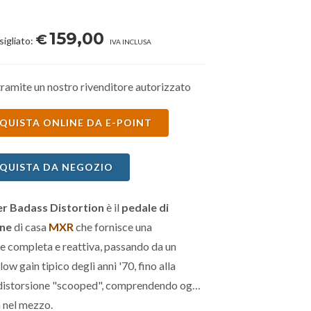
159,00
€
sigliato:
IVA INCLUSA
ramite un nostro rivenditore autorizzato
QUISTA ONLINE DA E-POINT
QUISTA DA NEGOZIO
r Badass Distortion
è il
pedale di
one
di casa
MXR
che fornisce una
e completa e reattiva, passando da un
low gain tipico degli anni '70, fino alla
istorsione "scooped", comprendendo ogni
 nel mezzo.