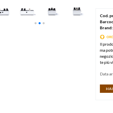
Cod. p
Barcod
Brand:
Il prod
ma potr
negozio 
te più v
Data ar
HAI