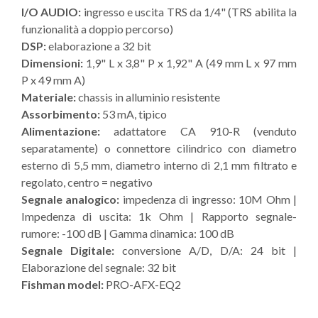
I/O AUDIO:
ingresso e uscita TRS da 1/4" (TRS abilita la
funzionalità a doppio percorso)
DSP:
elaborazione a 32 bit
Dimensioni:
1,9" L x 3,8" P x 1,92" A (49 mm L x 97 mm
P x 49 mm A)
Materiale:
chassis in alluminio resistente
Assorbimento:
53 mA, tipico
Alimentazione:
adattatore CA 910-R (venduto
separatamente) o connettore cilindrico con diametro
esterno di 5,5 mm, diametro interno di 2,1 mm filtrato e
regolato, centro = negativo
Segnale analogico:
impedenza di ingresso: 10M Ohm |
Impedenza di uscita: 1k Ohm | Rapporto segnale-
rumore: -100 dB | Gamma dinamica: 100 dB
Segnale Digitale:
conversione A/D, D/A: 24 bit |
Elaborazione del segnale: 32 bit
Fishman model:
PRO-AFX-EQ2