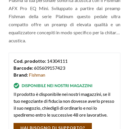
Plasma la tua personale sonorità acustica con il Fishman
AFX Pro EQ Mini. Sviluppato a partire dai preamp
Fishman della serie Platinum questo pedale ultra
compatto offre un preamp di elevata qualità e un
equalizzatore concepiti in modo specifico per la chitarra
acustica.
Cod. prodotto:
14304111
Barcode:
605609157423
Brand:
Fishman
Il prodotto è disponibile nei nostri magazzini, se il
tuo negoziante di fiducia non dovesse averlo presso
il suo negozio, chiedigli di ordinarlo e noi lo
spediremo entro le successive 48 ore lavorative.
HAI BISOGNO DI SUPPORTO?