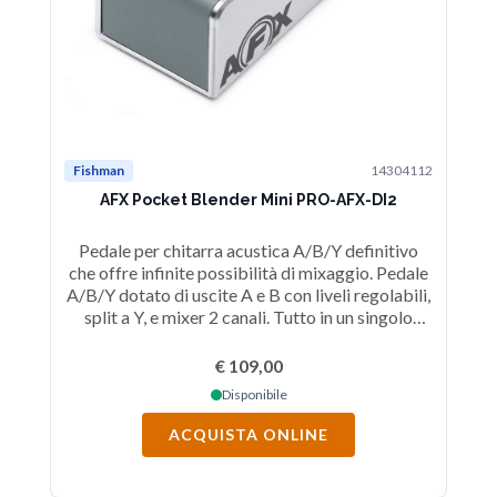
Fishman
14304112
Fi
AFX Pocket Blender Mini PRO-AFX-DI2
AF
Pedale per chitarra acustica A/B/Y definitivo
M
che offre infinite possibilità di mixaggio. Pedale
A/B/Y dotato di uscite A e B con liveli regolabili,
L
split a Y, e mixer 2 canali. Tutto in un singolo
pedale ultra compatto e facile da utilizzare.
€ 109,00
Disponibile
ACQUISTA ONLINE