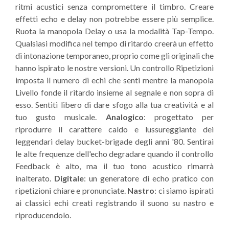
ritmi acustici senza compromettere il timbro. Creare
effetti echo e delay non potrebbe essere più semplice.
Ruota la manopola Delay o usa la modalità Tap-Tempo.
Qualsiasi modifica nel tempo di ritardo creerà un effetto
di intonazione temporaneo, proprio come gli originali che
hanno ispirato le nostre versioni. Un controllo Ripetizioni
imposta il numero di echi che senti mentre la manopola
Livello fonde il ritardo insieme al segnale e non sopra di
esso. Sentiti libero di dare sfogo alla tua creatività e al
tuo gusto musicale.
Analogico
: progettato per
riprodurre il carattere caldo e lussureggiante dei
leggendari delay bucket-brigade degli anni '80. Sentirai
le alte frequenze dell'echo degradare quando il controllo
Feedback è alto, ma il tuo tono acustico rimarrà
inalterato.
Digitale
: un generatore di echo pratico con
ripetizioni chiare e pronunciate.
Nastro
: ci siamo ispirati
ai classici echi creati registrando il suono su nastro e
riproducendolo.