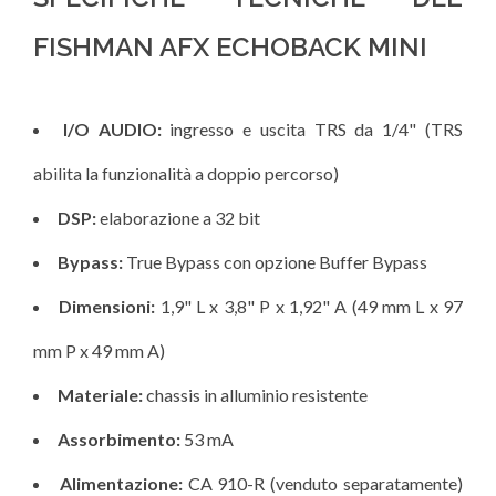
FISHMAN AFX ECHOBACK MINI
I/O AUDIO:
ingresso e uscita TRS da 1/4" (TRS
abilita la funzionalità a doppio percorso)
DSP:
elaborazione a 32 bit
Bypass:
True Bypass con opzione Buffer Bypass
Dimensioni:
1,9" L x 3,8" P x 1,92" A (49 mm L x 97
mm P x 49 mm A)
Materiale:
chassis in alluminio resistente
Assorbimento:
53 mA
Alimentazione:
CA 910-R (venduto separatamente)