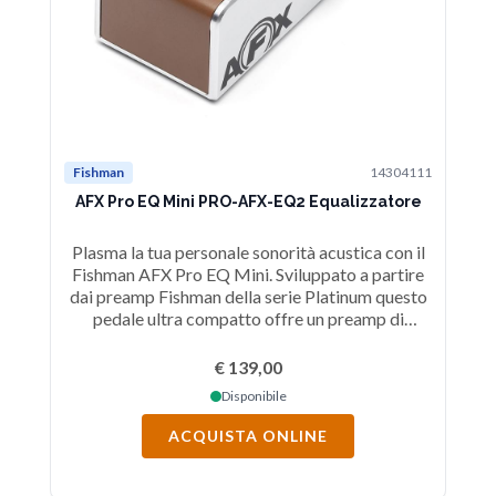
Fishman
14304111
Fi
AFX Pro EQ Mini PRO-AFX-EQ2 Equalizzatore
Plasma la tua personale sonorità acustica con il
P
Fishman AFX Pro EQ Mini. Sviluppato a partire
ch
dai preamp Fishman della serie Platinum questo
A/B
pedale ultra compatto offre un preamp di
elevata qualità e un equalizzatore concepiti in
modo specifico per la chitarra acustica.
€ 139,00
Disponibile
ACQUISTA ONLINE