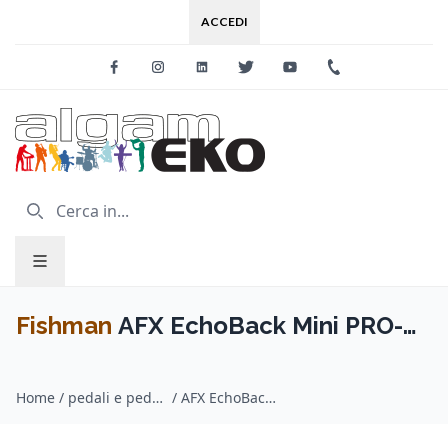
ACCEDI
Facebook
Instagram
Linkedin
Twitter
Youtube
+39 0733 227
Fishman
AFX EchoBack Mini PRO-
AFX-DL2 Delay
Home
/
pedali e pedaliere per chitarra / Fishman
/
AFX EchoBack Mini PRO-AFX-DL2 Delay