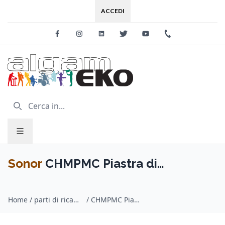
ACCEDI
Facebook
Instagram
Linkedin
Twitter
Youtube
+39 0733 227
Sonor
CHMPMC Piastra di
montaggio per Mini Conga
Home
/
parti di ricambio per percussioni / Sonor
/
CHMPMC Piastra di montaggio per Mini Conga Champion
Champion