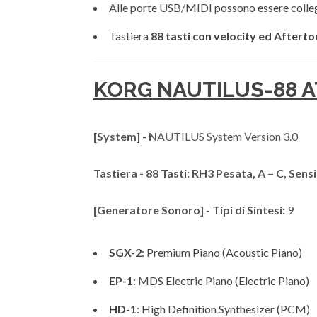
Alle porte USB/MIDI possono essere collega
Tastiera
88 tasti con velocity ed Aftert
KORG NAUTILUS-88 AT
[System] - N
AUTILUS System Version 3.0
Tastiera - 88 Tasti: RH3 Pesata, A – C, Sensib
[Generatore Sonoro] - Tipi di Sintesi:
9
SGX-2
: Premium Piano (Acoustic Piano)
EP-1
: MDS Electric Piano (Electric Piano)
HD-1
: High Definition Synthesizer (PCM)