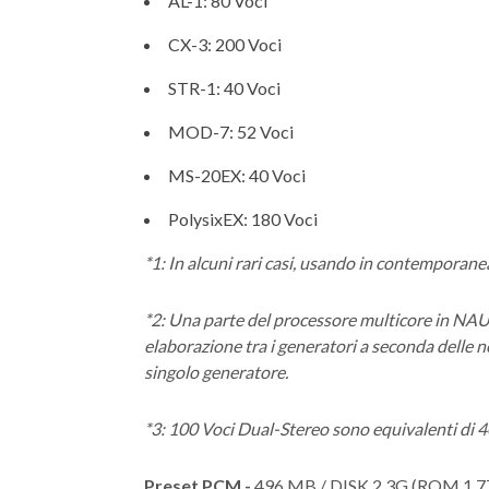
AL-1: 80 Voci
CX-3: 200 Voci
STR-1: 40 Voci
MOD-7: 52 Voci
MS-20EX: 40 Voci
PolysixEX: 180 Voci
*1: In alcuni rari casi, usando in contemporanea
*2: Una parte del processore multicore in NAUT
elaborazione tra i generatori a seconda delle n
singolo generatore.
*3: 100 Voci Dual-Stereo sono equivalenti di
Preset PCM -
496 MB / DISK 2.3G (ROM 1,77