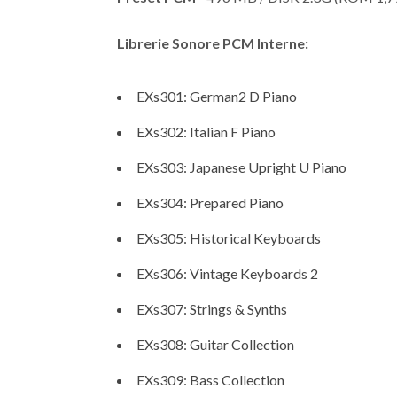
Librerie Sonore PCM Interne:
EXs301: German2 D Piano
EXs302: Italian F Piano
EXs303: Japanese Upright U Piano
EXs304: Prepared Piano
EXs305: Historical Keyboards
EXs306: Vintage Keyboards 2
EXs307: Strings & Synths
EXs308: Guitar Collection
EXs309: Bass Collection