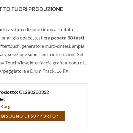
TO FUORI PRODUZIONE
rktastion
edizione tiratura limitata
olor grigio opaco, tastiera
pesata 88 tasti
ftertouch, generatore multi-sintesi, ampia
ary, selezione suoni senza interruzioni, Set
lay TouchView, interfaccia grafica, controlli
 Arpeggiatore e Drum Track, 16 FX
i, Sequencer 16 tracce MIDI & Audio Full
-Audio/MIDI.
rodotto:
C1280200362
e:
Korg
 BISOGNO DI SUPPORTO?