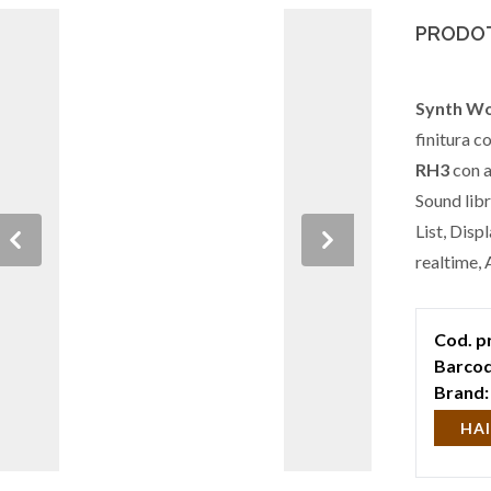
PRODOT
Synth Wo
finitura c
RH3
con a
Sound libr
List, Disp
Previous
Next
realtime,
simultane
Edit, USB
Cod. p
Barcod
Brand:
HAI