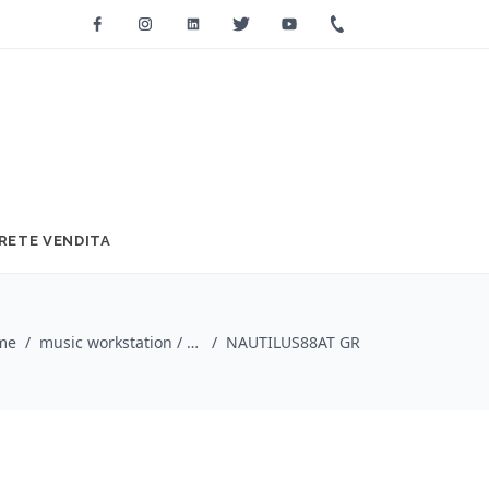
Facebook
Instagram
Linkedin
Twitter
Youtube
+39 0733 2271
RETE VENDITA
me
/
music workstation / Korg
/
NAUTILUS88AT GR