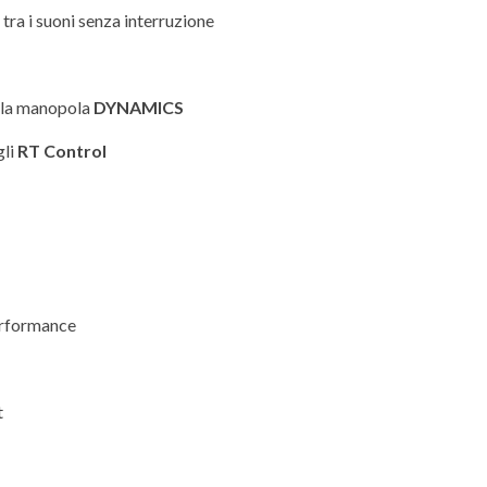
tra i suoni senza interruzione
n la manopola
DYNAMICS
gli
RT Control
erformance
t