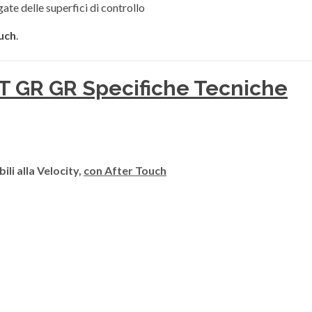
te delle superfici di controllo
ouch
.
 GR GR Specifiche Tecniche
ili alla Velocity,
con After Touch