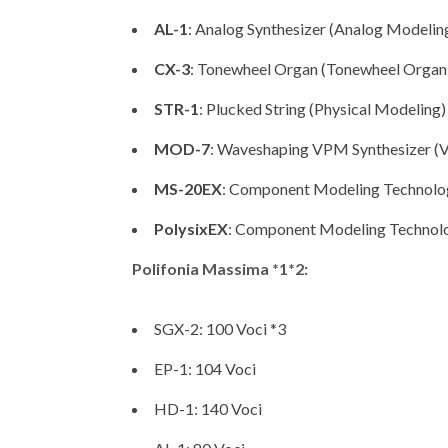
AL-1
: Analog Synthesizer (Analog Modelin
CX-3
: Tonewheel Organ (Tonewheel Organ
STR-1
: Plucked String (Physical Modeling)
MOD-7
: Waveshaping VPM Synthesizer (
MS-20EX
: Component Modeling Technolo
PolysixEX
: Component Modeling Technol
Polifonia Massima *1*2:
SGX-2: 100 Voci *3
EP-1: 104 Voci
HD-1: 140 Voci