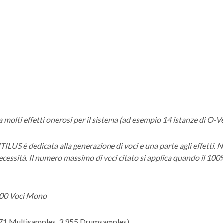
 molti effetti onerosi per il sistema (ad esempio 14 istanze di O-Ve
ILUS è dedicata alla generazione di voci e una parte agli effetti
ecessità. Il numero massimo di voci citato si applica quando il 10
 400 Voci Mono
1 Multisamples, 3,955 Drumsamples)