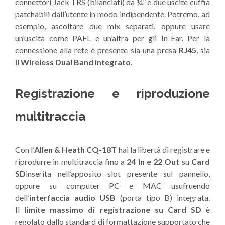
connettori Jack TRS (bilanciati) da ¼” e due uscite cuffia
patchabili dall’utente in modo indipendente. Potremo, ad
esempio, ascoltare due mix separati, oppure usare
un’uscita come PAFL e un’altra per gli In-Ear. Per la
connessione alla rete è presente sia una presa
RJ45
, sia
il
Wireless Dual Band integrato
.
Registrazione e riproduzione
multitraccia
Con l’
Allen & Heath CQ-18T
hai la libertà di registrare e
riprodurre in multitraccia fino a
24 In e 22 Out
su
Card
SD
inserita nell’apposito slot presente sul pannello,
oppure su computer PC e MAC usufruendo
dell’
interfaccia audio USB
(porta tipo B) integrata.
Il
limite massimo di registrazione su Card SD
è
regolato dallo standard di formattazione supportato che