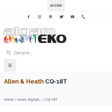
ACCEDI
Facebook
Instagram
Linkedin
Twitter
Youtube
+39 0733 227
Allen & Heath
CQ-18T
Home
/
mixer digitali / Allen & Heath
/
CQ-18T