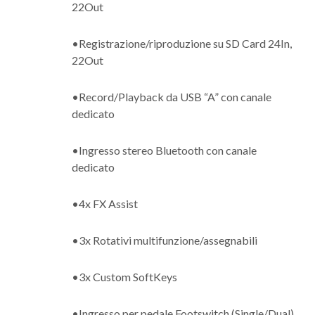
22Out
•Registrazione/riproduzione su SD Card 24In,
22Out
•Record/Playback da USB “A” con canale
dedicato
•Ingresso stereo Bluetooth con canale
dedicato
•4x FX Assist
•3x Rotativi multifunzione/assegnabili
•3x Custom SoftKeys
•Ingresso per pedale Footswitch (Single/Dual)