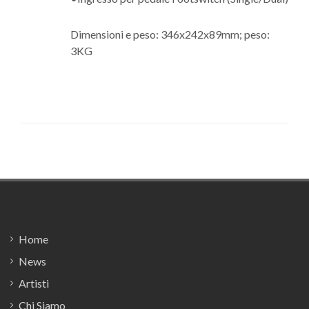
Dimensioni e peso: 346x242x89mm; peso:
3KG
Footer
Home
News
Artisti
Chi Siamo