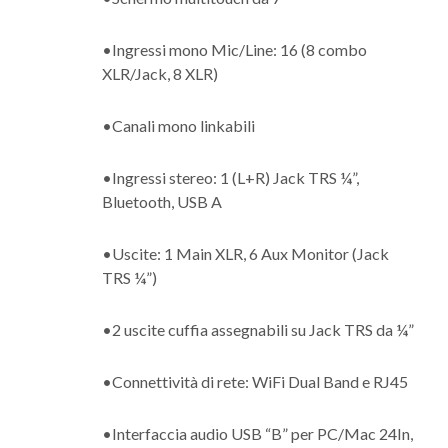
•Ingressi mono Mic/Line: 16 (8 combo
XLR/Jack, 8 XLR)
•Canali mono linkabili
•Ingressi stereo: 1 (L+R) Jack TRS ¼”,
Bluetooth, USB A
•Uscite: 1 Main XLR, 6 Aux Monitor (Jack
TRS ¼”)
•2 uscite cuffia assegnabili su Jack TRS da ¼”
•Connettività di rete: WiFi Dual Band e RJ45
•Interfaccia audio USB “B” per PC/Mac 24In,