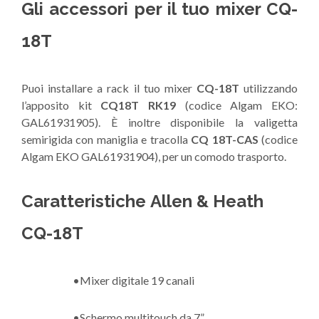
Gli accessori per il tuo mixer CQ-
18T
Puoi installare a rack il tuo mixer
CQ-18T
utilizzando
l’apposito kit
CQ18T RK19
(codice Algam EKO:
GAL61931905). È inoltre disponibile la valigetta
semirigida con maniglia e tracolla
CQ 18T-CAS
(codice
Algam EKO GAL61931904), per un comodo trasporto.
Caratteristiche Allen & Heath
CQ-18T
•Mixer digitale 19 canali
•Schermo multitouch da 7”