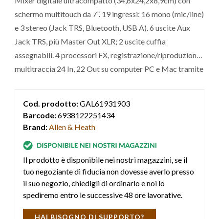
Mixer digitale ultracompatto (34,6x24,2x8,9cm) con
schermo multitouch da 7”. 19 ingressi: 16 mono (mic/line)
e 3 stereo (Jack TRS, Bluetooth, USB A). 6 uscite Aux
Jack TRS, più Master Out XLR; 2 uscite cuffia
assegnabili. 4 processori FX, registrazione/riproduzione
multitraccia 24 In, 22 Out su computer PC e Mac tramite
interfaccia audio USB “B” integrata e su SD Card. USB
“A” per rec/play e dati (pen drive). Ingresso Bluetooth.
Cod. prodotto:
GAL61931903
Connettività di
Barcode:
6938122251434
Brand:
Allen & Heath
Il prodotto è disponibile nei nostri magazzini, se il
tuo negoziante di fiducia non dovesse averlo presso
il suo negozio, chiedigli di ordinarlo e noi lo
spediremo entro le successive 48 ore lavorative.
HAI BISOGNO DI SUPPORTO?