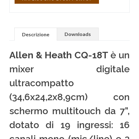
Downloads
Descrizione
Allen & Heath CQ-18T
è un
mixer digitale
ultracompatto
(34,6x24,2x8,9cm) con
schermo multitouch da 7”,
dotato di 19 ingressi: 16
canali mono (mic/line) e 3