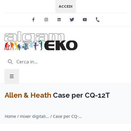
ACCEDI
Facebook
Instagram
Linkedin
Twitter
Youtube
+39 0733 227
Allen & Heath
Case per CQ-12T
Home
/
mixer digitali / Allen & Heath
/
Case per CQ-12T