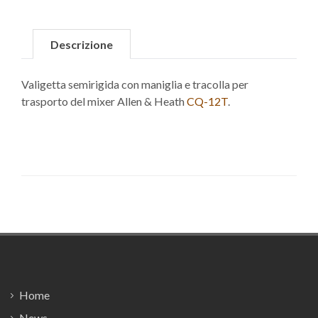
Descrizione
Valigetta semirigida con maniglia e tracolla per
trasporto del mixer Allen & Heath
CQ-12T
.
Footer
Home
News