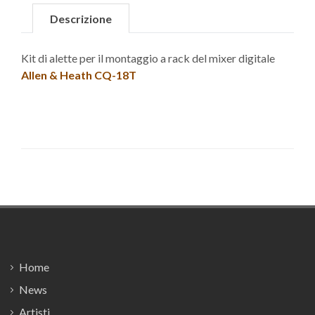
Descrizione
Kit di alette per il montaggio a rack del mixer digitale
Allen & Heath CQ-18T
Footer
Home
News
Artisti