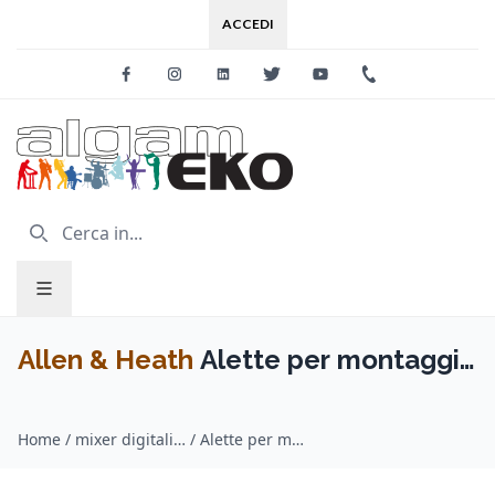
ACCEDI
Facebook
Instagram
Linkedin
Twitter
Youtube
+39 0733 227
Allen & Heath
Alette per montaggio
rack per CQ-18T
Home
/
mixer digitali / Allen & Heath
/
Alette per montaggio rack per CQ-18T