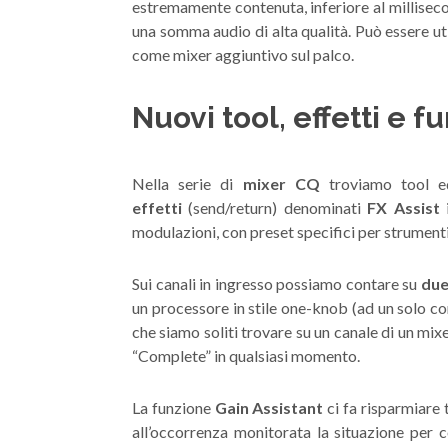
estremamente contenuta, inferiore al milliseco
una somma audio di alta qualità. Può essere util
come mixer aggiuntivo sul palco.
Nuovi tool, effetti e f
Nella serie di
mixer CQ
troviamo tool ed
effetti
(send/return) denominati
FX Assist
i
modulazioni, con preset specifici per strumen
Sui canali in ingresso possiamo contare su
due
un processore in stile one-knob (ad un solo co
che siamo soliti trovare su un canale di un mi
“Complete” in qualsiasi momento.
La funzione
Gain Assistant
ci fa risparmiare
all’occorrenza monitorata la situazione per c