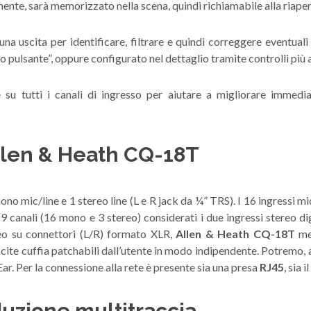
mente, sarà memorizzato nella scena, quindi richiamabile alla riaper
una uscita per identificare, filtrare e quindi correggere eventuali 
o pulsante”, oppure configurato nel dettaglio tramite controlli più ap
su tutti i canali di ingresso per aiutare a migliorare immediat
Allen & Heath CQ-18T
no mic/line e 1 stereo line (L e R jack da ¼” TRS). I 16 ingressi 
9 canali (16 mono e 3 stereo) considerati i due ingressi stereo di
o su connettori (L/R) formato XLR,
Allen & Heath CQ-18T
me
scite cuffia patchabili dall’utente in modo indipendente. Potremo,
Ear. Per la connessione alla rete è presente sia una presa
RJ45
, sia il
duzione multitraccia