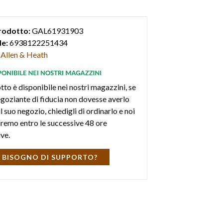
er PC e Mac tramite interfaccia audio USB
ata e su SD Card. USB “A” per rec/play e dati
rodotto:
GAL61931903
). Ingresso Bluetooth. Connettività di
e:
6938122251434
Allen & Heath
tto è disponibile nei nostri magazzini, se
negoziante di fiducia non dovesse averlo
l suo negozio, chiedigli di ordinarlo e noi
iremo entro le successive 48 ore
ive.
 BISOGNO DI SUPPORTO?