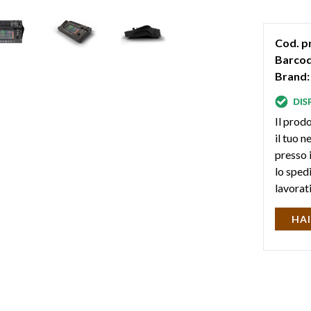
su comput
“B” integr
Cod. p
(pen drive
Barcod
Brand:
Il prodo
il tuo 
presso i
lo sped
lavorat
HAI