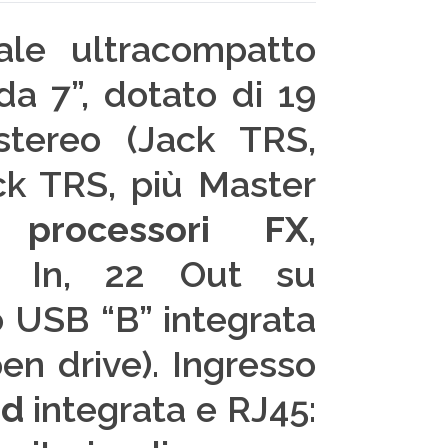
ale ultracompatto
a 7”, dotato di 19
stereo (Jack TRS,
ck TRS, più Master
 processori FX
,
 24 In, 22 Out su
 USB “B” integrata
en drive). Ingresso
nd
integrata e RJ45: