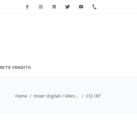
Facebook
Instagram
Linkedin
Twitter
Youtube
+39 0733 2271
RETE VENDITA
Home
/
mixer digitali / Allen & Heath
/
CQ-18T