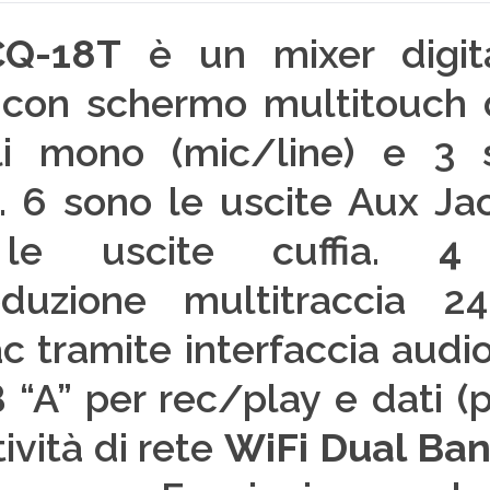
 CQ-18T
è un mixer digit
 con schermo multitouch d
ali mono (mic/line) e 3 
. 6 sono le uscite Aux Ja
e uscite cuffia.
4
produzione multitraccia
 tramite interfaccia audio
“A” per rec/play e dati (p
ività di rete
WiFi Dual Ba