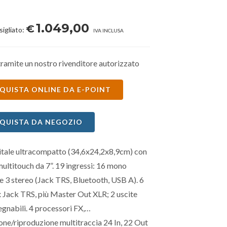
1.049,00
€
sigliato:
IVA INCLUSA
ramite un nostro rivenditore autorizzato
QUISTA ONLINE DA E-POINT
QUISTA DA NEGOZIO
itale ultracompatto (34,6x24,2x8,9cm) con
ultitouch da 7”. 19 ingressi: 16 mono
 e 3 stereo (Jack TRS, Bluetooth, USB A). 6
x Jack TRS, più Master Out XLR; 2 uscite
egnabili. 4 processori FX,
one/riproduzione multitraccia 24 In, 22 Out