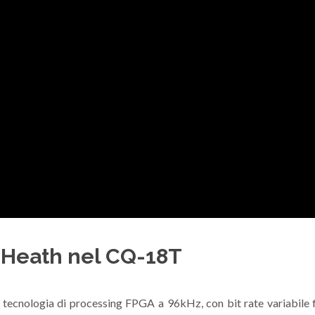
& Heath nel CQ-18T
 tecnologia di processing FPGA a 96kHz, con bit rate variabile f