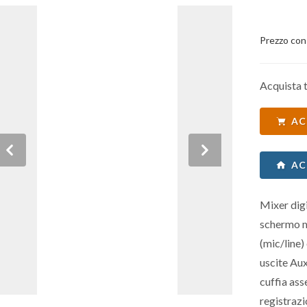
Prezzo con
Acquista t
AC
Previous
Next
AC
Mixer dig
schermo m
(mic/line)
uscite Au
cuffia ass
registrazi