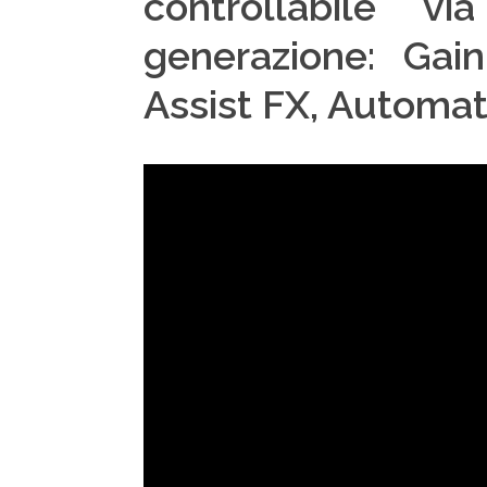
controllabile v
generazione: Gai
Assist FX, Automati