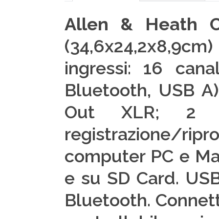
Allen & Heath
(34,6x24,2x8,9cm)
ingressi: 16 can
Bluetooth, USB A)
Out XLR; 2 l
registrazione/ri
computer PC e Mac
e su SD Card. USB 
Bluetooth. Connett