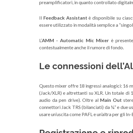
preamplificatori, in quanto controllato digital
Il
Feedback Assistant
è disponibile su ciasc
essere utilizzato in modalità semplice a “singol
L’
AMM - Automatic Mic Mixer
è presente 
contestualmente anche il rumore di fondo.
Le connessioni dell’
Questo mixer offre 18 ingressi analogici: 16 mo
(Jack/XLR) e altrettanti su XLR. Un totale di 1
audio da pen drive). Oltre al
Main Out
stere
connettori Jack TRS (bilanciati) da ¼” e due u
usare un’uscita come PAFL e un’altra per gli In-
Registrazione e ripro