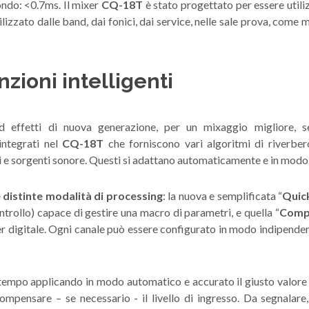
ndo: <0.7ms. Il mixer
CQ-18T
è stato progettato per essere util
izzato dalle band, dai fonici, dai service, nelle sale prova, come m
unzioni intelligenti
 effetti di nuova generazione, per un mixaggio migliore, 
ntegrati nel
CQ-18T
che forniscono vari algoritmi di riverber
ti e sorgenti sonore. Questi si adattano automaticamente e in mod
 distinte modalità di processing
: la nuova e semplificata “
Quic
ntrollo) capace di gestire una macro di parametri, e quella “
Comp
xer digitale. Ogni canale può essere configurato in modo indipenden
 tempo applicando in modo automatico e accurato il giusto valore
ompensare – se necessario - il livello di ingresso. Da segnalare,