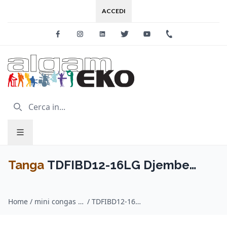
ACCEDI
Facebook
Instagram
Linkedin
Twitter
Youtube
+39 0733 227
Tanga
TDFIBD12-16LG Djembe
Fibra Energy Intonabile 12"
Home
/
mini congas e djembè / Tanga
/
TDFIBD12-16LG Djembe Fibra Energy Intonabile 12" Astrazioni Grigie
Astrazioni Grigie