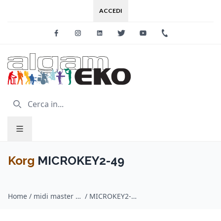
ACCEDI
Facebook
Instagram
Linkedin
Twitter
Youtube
+39 0733 227
Korg
MICROKEY2-49
Home
/
midi master keyboard / Korg
/
MICROKEY2-49