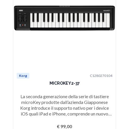
Korg
C1280270104
Ko
MICROKEY2-37
La seconda generazione della serie di tastiere
L
microKey prodotte dall’azienda Giapponese
Korg introduce il supporto nativo per i device
K
iOS quali iPad e iPhone, comprende un nuovo
i
modello a 49 tasti e aggiunge un ingresso per
m
pedale damper nei modelli a 37, 49 e 61 tasti.
p
€ 99,00