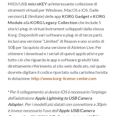
MIDI/USB
microKEY
un’interessante collezione di
strumenti virtuali per Windows, MacOS e iOS. Dalle
versioni
LE
(limitate) delle app
KORG Gadget
e
KORG
Module
alla
KORG Legacy Collection
che include 5
storici plug-in virtual instrument sviluppati dalla stessa
Korg. Disponibili vari software e plug-in di terze parti,
inclusi una versione “Limited” di Reason e uno sconto di
50$ per l’acquisto di una versione di Ableton Live. Per
ottenere i download e i seriali di questi applicativi e per
tutto ciò che riguarda le app e software gratuiti fate
direttamente riferimento al sito web dedicato, nel quale
dovrete digitare il codice riportato sulla cartolina fornita
in dotazione:
http://www.korg-license-center.com
*
Per il collegamento ai device iOS è necessario l’impiego
dell’adattatore
Apple Lightning to USB
Camera
Adapter
. Per i modelli più datati con connettore a 30pin
è invece necessario l’uso dell’
Apple USB/Camera