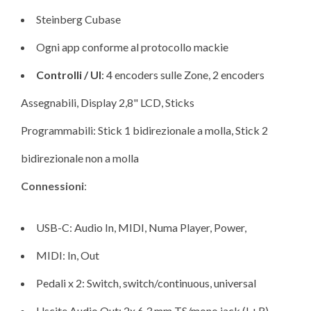
Steinberg Cubase
Ogni app conforme al protocollo mackie
Controlli / UI
: 4 encoders sulle Zone, 2 encoders
Assegnabili, Display 2,8" LCD, Sticks
Programmabili: Stick 1 bidirezionale a molla, Stick 2
bidirezionale non a molla
Connessioni
:
USB-C: Audio In, MIDI, Numa Player, Power,
MIDI: In, Out
Pedali x 2: Switch, switch/continuous, universal
Uscite Audio Out: 2x 6,3 mm TS/mono jack (L+R)