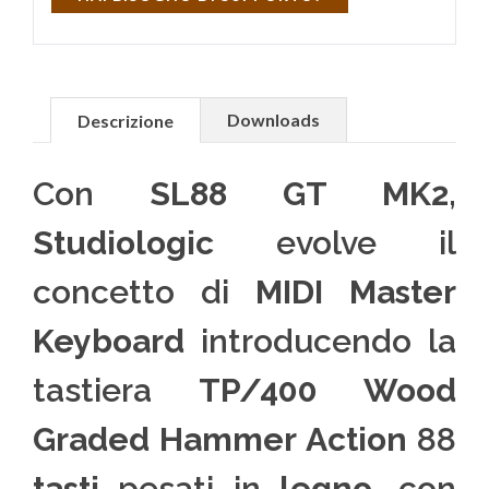
Downloads
Descrizione
Con
SL88 GT MK2,
Studiologic
evolve il
concetto di
MIDI Master
Keyboard
introducendo la
tastiera
TP/400 Wood
Graded Hammer Action
88
tasti
pesati in
legno
, con