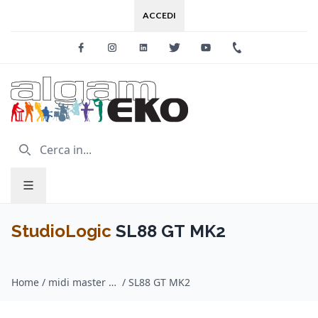
ACCEDI
Facebook
Instagram
Linkedin
Twitter
Youtube
+39 0733 227
StudioLogic
SL88 GT MK2
Home
/
midi master keyboard / StudioLogic
/
SL88 GT MK2