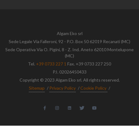
Algam Eko srl
Sede Legale Via Falleroni, 92 - P.O. Box 50 62019 Recanati (MC)
Sede Operativa Via O. Pigini, 8 - Z. Ind. Aneto 62010 Montelupone
(MC)
Tel.
+39 0733 227 1
Fax. +39 0733 227 250
P.I. 02026450433
Copyright © 2023 Algam Eko srl. All rights reserved.
Sitemap
/
Privacy Policy
/
Cookie Policy
/