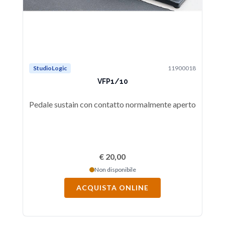
StudioLogic
11900018
St
VFP1/10
Pedale sustain con contatto normalmente aperto
Ped
€ 20,00
Non disponibile
ACQUISTA ONLINE