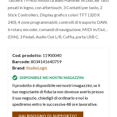
Tastiera TP/400 Wood Graded Hammer Action, 88 Tasti
pesati in legno, con aftertouch; 3 Contatti per tasto, 2
Stick Controllers, Display grafico colori TFT (320 X
240), 4 zone programmabili, controlli di trasporto DAW,
6 rotary encoder, comandi di navigazione, MIDI In/Out
(DIN), 3 Pedali, Audio Out L/R, Cuffia, porta USB C.
Cod. prodotto:
11900040
Barcode:
8034141640759
Brand:
StudioLogic
Il prodotto è disponibile nei nostri magazzini, se il
tuo negoziante di fiducia non dovesse averlo presso
il suo negozio, chiedigli di ordinarlo e noi lo
spediremo entro le successive 48 ore lavorative.
HAI BISOGNO DI SUPPORTO?