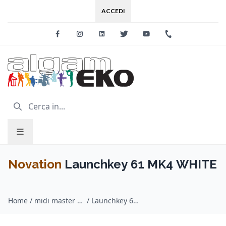
ACCEDI
Facebook
Instagram
Linkedin
Twitter
Youtube
+39 0733 227
Novation
Launchkey 61 MK4 WHITE
Home
/
midi master keyboard / Novation
/
Launchkey 61 MK4 WHITE