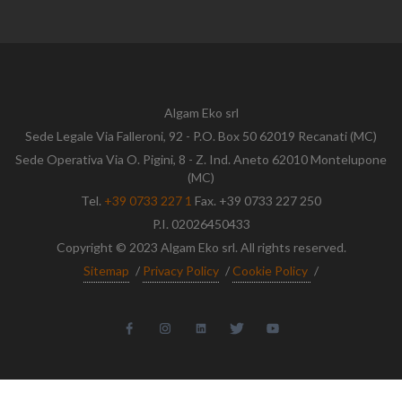
Algam Eko srl
Sede Legale Via Falleroni, 92 - P.O. Box 50 62019 Recanati (MC)
Sede Operativa Via O. Pigini, 8 - Z. Ind. Aneto 62010 Montelupone
(MC)
Tel.
+39 0733 227 1
Fax. +39 0733 227 250
P.I. 02026450433
Copyright © 2023 Algam Eko srl. All rights reserved.
Sitemap
/
Privacy Policy
/
Cookie Policy
/