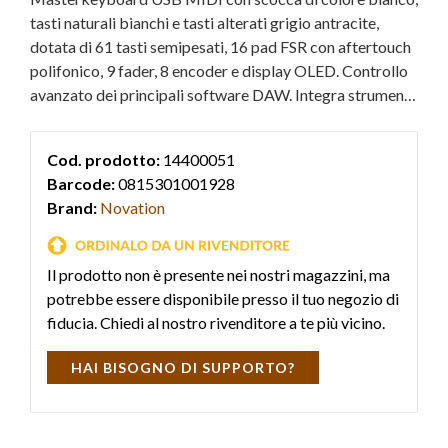
tasti naturali bianchi e tasti alterati grigio antracite,
dotata di 61 tasti semipesati, 16 pad FSR con aftertouch
polifonico, 9 fader, 8 encoder e display OLED. Controllo
avanzato dei principali software DAW. Integra strumenti
creativi per la generazione di accordi, scale e pattern,
modalità Split e Layer e uscita MIDI DIN per
Cod. prodotto:
14400051
sintetizzatori hardware.
Barcode:
0815301001928
Brand:
Novation
Il prodotto non è presente nei nostri magazzini, ma
potrebbe essere disponibile presso il tuo negozio di
fiducia. Chiedi al nostro rivenditore a te più vicino.
HAI BISOGNO DI SUPPORTO?