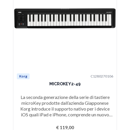
Korg
C1280270106
Ko
MICROKEY2-49
La seconda generazione della serie di tastiere
L
microKey prodotte dall’azienda Giapponese
Korg introduce il supporto nativo per i device
K
iOS quali iPad e iPhone, comprende un nuovo
i
modello a 49 tasti e aggiunge un ingresso per
m
pedale damper nei modelli a 37, 49 e 61 tasti.
p
€ 119,00