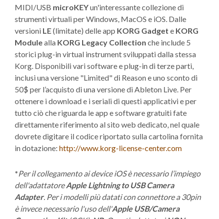
MIDI/USB
microKEY
un'interessante collezione di
strumenti virtuali per Windows, MacOS e iOS. Dalle
versioni
LE
(limitate) delle app
KORG Gadget
e
KORG
Module
alla
KORG Legacy Collection
che include 5
storici plug-in virtual instrument sviluppati dalla stessa
Korg. Disponibili vari software e plug-in di terze parti,
inclusi una versione "Limited" di Reason e uno sconto di
50$ per l’acquisto di una versione di Ableton Live. Per
ottenere i download e i seriali di questi applicativi e per
tutto ciò che riguarda le app e software gratuiti fate
direttamente riferimento al sito web dedicato, nel quale
dovrete digitare il codice riportato sulla cartolina fornita
in dotazione:
http://www.korg-license-center.com
*
Per il collegamento ai device iOS è necessario l’impiego
dell'adattatore
Apple Lightning to USB
Camera
Adapter
. Per i modelli più datati con connettore a 30pin
è invece necessario l'uso dell'
Apple USB/Camera