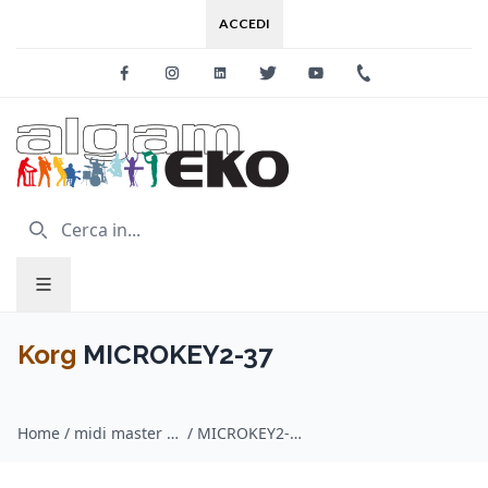
ACCEDI
Facebook
Instagram
Linkedin
Twitter
Youtube
+39 0733 227
Korg
MICROKEY2-37
Home
/
midi master keyboard / Korg
/
MICROKEY2-37