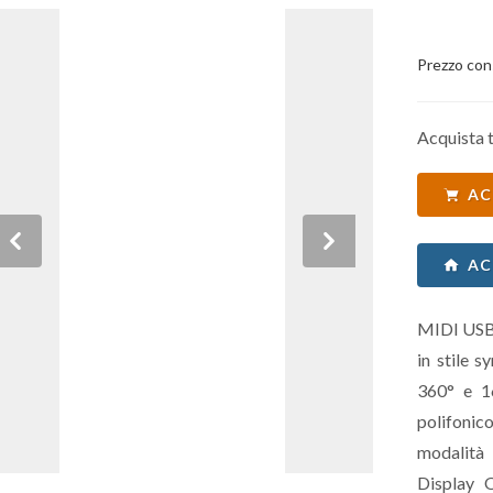
Prezzo con
Acquista t
AC
Previous
Next
AC
MIDI USB 
in stile 
360° e 16
polifonico
modalità 
Display O