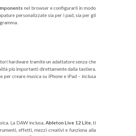
mponents
nel browser e configurarli in modo
ature personalizzate sia per i pad, sia per gli
programma.
zzatori hardware tramite un adattatore senza che
ità più importanti direttamente dalla tastiera.
ate per creare musica su iPhone e iPad – inclusa
musica. La DAW inclusa,
Ableton Live 12 Lite
, ti
menti, effetti, mezzi creativi e funziona alla