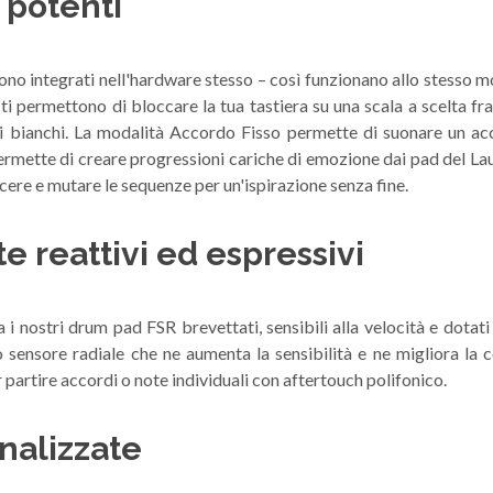
ù potenti
ono integrati nell'hardware stesso – così funzionano allo stesso 
 ti permettono di bloccare la tua tastiera su una scala a scelta fra
ti bianchi. La modalità Accordo Fisso permette di suonare un ac
rmette di creare progressioni cariche di emozione dai pad del Laun
rcere e mutare le sequenze per un'ispirazione senza fine.
reattivi ed espressivi
i nostri drum pad FSR brevettati, sensibili alla velocità e dotati
vo sensore radiale che ne aumenta la sensibilità e ne migliora la
 partire accordi o note individuali con aftertouch polifonico.
onalizzate