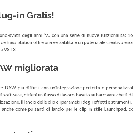
ug-in Gratis!
mono-synth degli anni ’90 con una serie di nuove funzionalità: 1
orce Bass Station offre una versatilità e un potenziale creativo e
 e VST3.
DAW migliorata
e DAW più diffusi, con un'integrazione perfetta e personalizza
 software, ottieni un flusso di lavoro basato su hardware che ti dà i
zzazione, il lancio delle clip e i parametri degli effetti e strumenti
anche come pulsanti di lancio per le clip in stile Launchpad, 
o.