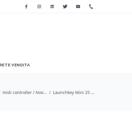
Facebook
Instagram
Linkedin
Twitter
Youtube
+39 0733 2271
RETE VENDITA
/
midi controller / Novation
/
Launchkey Mini 25 MK4