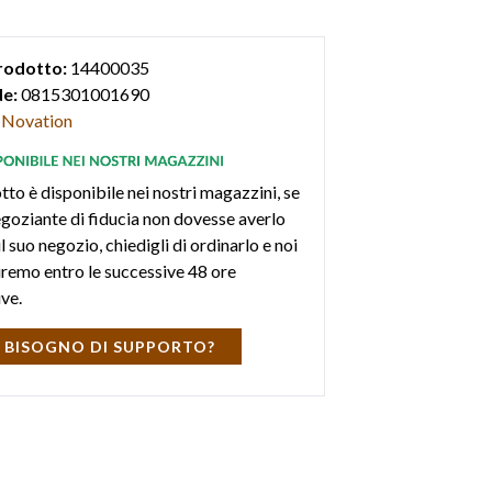
8,5x176,8x49mm; 0,78KG
rodotto:
14400035
e:
0815301001690
Novation
tto è disponibile nei nostri magazzini, se
negoziante di fiducia non dovesse averlo
l suo negozio, chiedigli di ordinarlo e noi
iremo entro le successive 48 ore
ive.
 BISOGNO DI SUPPORTO?