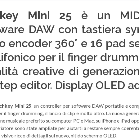
hkey Mini 25
è un MID
ware DAW con tastiera sy
to encoder 360° e 16 pad sen
lifonico per il finger drummi
lità creative di generazio
ep editor. Display OLED ad a
chkey Mini 25
, un controller per software DAW portatile e comp
 il finger drumming, il lancio di clip e molto altro. La nuova gene
ne musicale preferito su computer PC e Mac, su iPhone e iPad oppu
atore sono state ampliate per aiutarti a restare sempre coerente 
visivo ricco di dettagli sul nuovo, nitido schermo OLED.