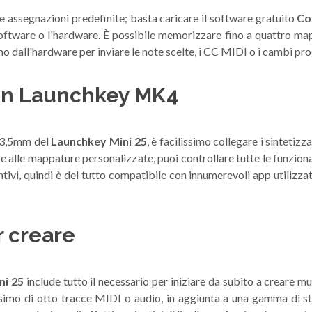
le assegnazioni predefinite; basta caricare il software gratuito
Co
oftware o l'hardware. È possibile memorizzare fino a quattro mapp
mo dall'hardware per inviare le note scelte, i CC MIDI o i cambi 
on Launchkey MK4
a 3,5mm del
Launchkey Mini 25
, è facilissimo collegare i sinteti
alle mappature personalizzate, puoi controllare tutte le funzional
ntivi, quindi è del tutto compatibile con innumerevoli app utilizz
er creare
ni 25
include tutto il necessario per iniziare da subito a creare 
simo di otto tracce MIDI o audio, in aggiunta a una gamma di stru