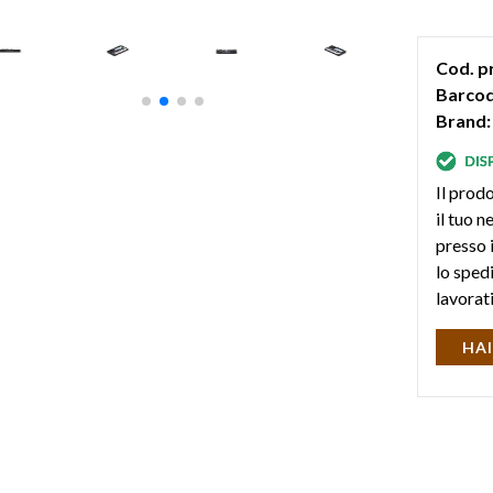
peso: 33
Cod. p
Barcod
Brand:
Il prodo
il tuo 
presso i
lo sped
lavorat
HAI