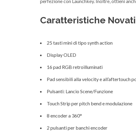
perfezione con Launchkey. Inoltre, ottieni anch
Caratteristiche Nova
25 tasti mini di tipo synth action
Display OLED
16 pad RGB retroilluminati
Pad sensibili alla velocity e all’aftertouch 
Pulsanti: Lancio Scene/Funzione
Touch Strip per pitch bend e modulazione
8 encoder a 360°
2 pulsanti per banchi encoder