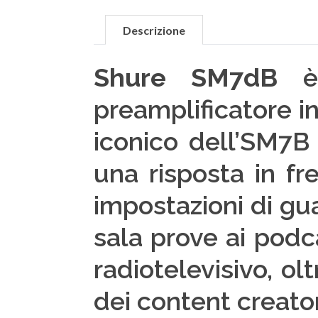
Descrizione
Shure SM7dB
è 
preamplificatore i
iconico dell’SM7B
una risposta in f
impostazioni di gu
sala prove ai podca
radiotelevisivo, o
dei content creato