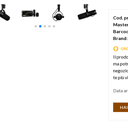
Cod. p
Master
Barcod
Brand:
Il prod
ma potr
negozio 
te più v
Data ar
HAI