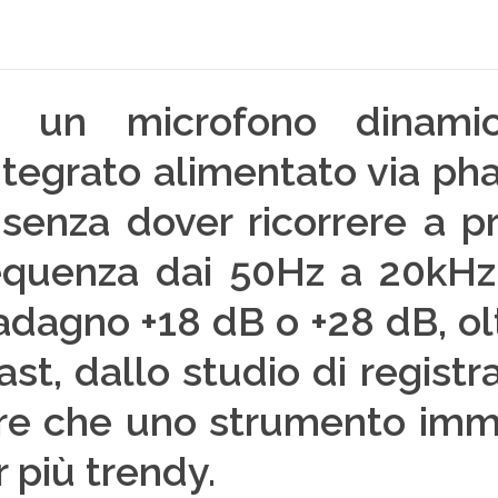
un microfono dinamic
ntegrato alimentato via ph
 senza dover ricorrere a p
requenza dai 50Hz a 20kH
adagno +18 dB o +28 dB, olt
st, dallo studio di regist
ltre che uno strumento im
r più trendy.