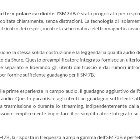
attern polare cardioide
, l'
SM7dB
è stato progettato per respin
ltata chiaramente, senza distrazioni. La tecnologia di isolamento
e il rientro dei respiri, mentre la schermatura elettromagnetica ava
 suono la stessa solida costruzione e la leggendaria qualità audio
o da Shure. Questo preamplificatore integrato fornisce un ulteri
e separato e liberando gli utenti dal fruscio e dai rumori intr
i per fornire sufficiente guadagno per il SM7B.
 alle prime esperienze in campo audio, il guadagno aggiuntivo dell
e audio. Questo garantisce agli utenti un guadagno sufficiente aff
a trasmissione o durante lo streaming, indipendentemente dalla 
ssono semplicemente impostare il preamplificatore integrato su "
SM7B, la risposta in frequenza a ampia gamma dell'SM7dB è perfet