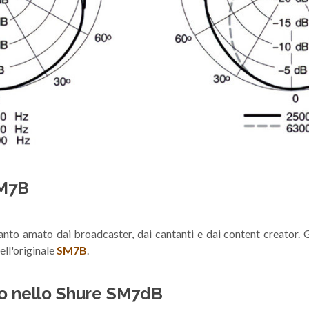
SM7B
anto amato dai broadcaster, dai cantanti e dai content creator. 
ll'originale
SM7B
.
ato nello Shure SM7dB