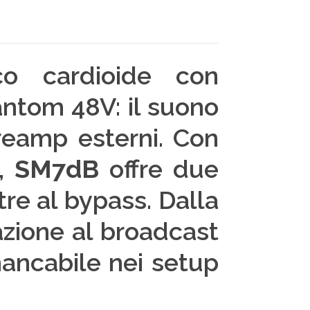
o cardioide con
antom 48V: il suono
reamp esterni. Con
z,
SM7dB
offre due
re al bypass. Dalla
razione al broadcast
mancabile nei setup