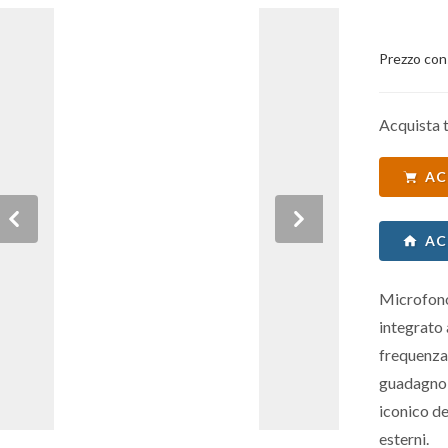
Prezzo con
Acquista t
AC
Previous
Next
AC
Microfono
integrato
frequenza
guadagno 
iconico d
esterni.