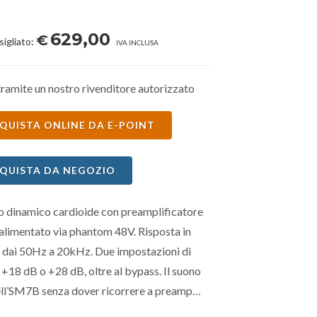
629,00
€
sigliato:
IVA INCLUSA
ramite un nostro rivenditore autorizzato
QUISTA ONLINE DA E-POINT
QUISTA DA NEGOZIO
 dinamico cardioide con preamplificatore
 alimentato via phantom 48V. Risposta in
 dai 50Hz a 20kHz. Due impostazioni di
+18 dB o +28 dB, oltre al bypass. Il suono
ell’SM7B senza dover ricorrere a preamp