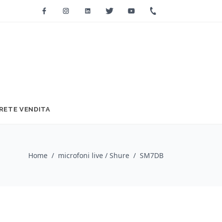
Facebook
Instagram
Linkedin
Twitter
Youtube
+39 0733 2271
RETE VENDITA
Home
/
microfoni live / Shure
/
SM7DB