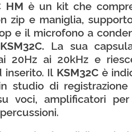
C HM
è un kit che compr
n zip e maniglia, supporto
op e il microfono a conden
KSM32C.
La sua capsula
ai 20Hz ai 20kHz e riesc
inserito. Il
KSM32C
è indi
in studio di registrazione
 voci, amplificatori per
 percussioni.