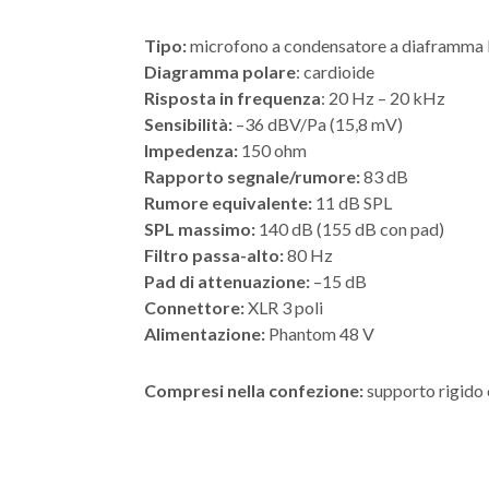
Tipo:
microfono a condensatore a diaframma 
Diagramma polare
: cardioide
Risposta in frequenza
: 20 Hz – 20 kHz
Sensibilità:
–36 dBV/Pa (15,8 mV)
Impedenza:
150 ohm
Rapporto segnale/rumore:
83 dB
Rumore equivalente:
11 dB SPL
SPL massimo:
140 dB (155 dB con pad)
Filtro passa-alto:
80 Hz
Pad di attenuazione:
–15 dB
Connettore:
XLR 3 poli
Alimentazione:
Phantom 48 V
Compresi nella confezione:
supporto rigido 