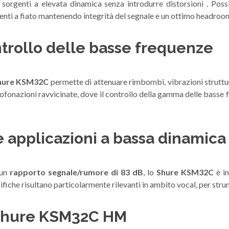
sorgenti a elevata dinamica senza introdurre distorsioni . Poss
enti a fiato mantenendo integrità del segnale e un ottimo headroo
ontrollo delle basse frequenze
hure KSM32C
permette di attenuare rimbombi, vibrazioni struttura
rofonazioni ravvicinate, dove il controllo della gamma delle basse fr
e applicazioni a bassa dinamica
un
rapporto segnale/rumore di 83 dB
, lo
Shure KSM32C
è i
fiche risultano particolarmente rilevanti in ambito vocal, per stru
 Shure KSM32C HM