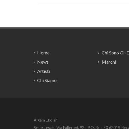
Footer
Home
Chi Sono Gli 
News
Marchi
Artisti
Chi Siamo
Algam Eko srl
Sede Legale Via Falleroni, 92 - P.O. Box 50 62019 Rec