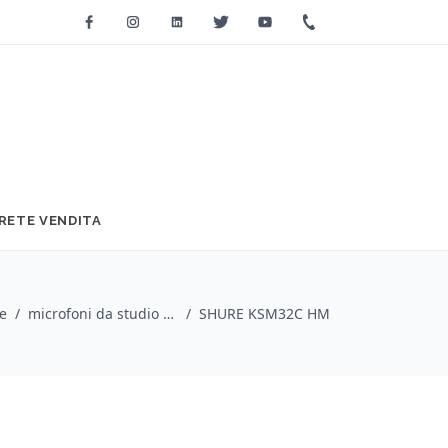
Facebook
Instagram
Linkedin
Twitter
Youtube
+39 0733 2271
RETE VENDITA
e
/
microfoni da studio / Shure
/
SHURE KSM32C HM