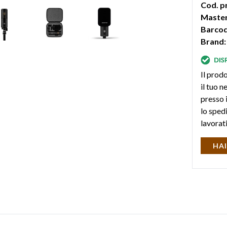
Cod. p
Master
Barcod
Brand:
Il prodo
il tuo 
presso i
lo sped
lavorat
HAI