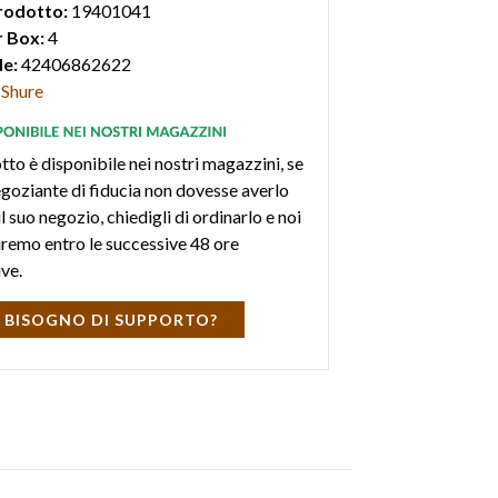
rodotto:
19401041
 Box:
4
e:
42406862622
Shure
tto è disponibile nei nostri magazzini, se
negoziante di fiducia non dovesse averlo
l suo negozio, chiedigli di ordinarlo e noi
iremo entro le successive 48 ore
ive.
 BISOGNO DI SUPPORTO?