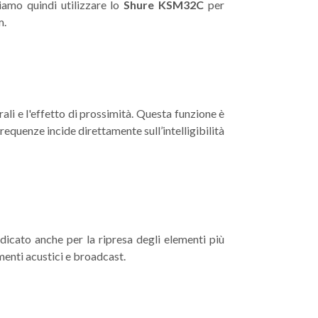
iamo quindi utilizzare lo
Shure KSM32C
per
m.
li e l'effetto di prossimità. Questa funzione è
equenze incide direttamente sull’intelligibilità
ndicato anche per la ripresa degli elementi più
menti acustici e broadcast.