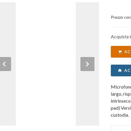
Prezzo con
Acquista t
AC
Previous
Next
AC
Microfono
largo, ri
intrinseco di 
pad) Vers
custodia.