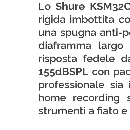
Lo
Shure KSM32
rigida imbottita co
una spugna anti-p
diaframma largo
risposta fedele d
155dBSPL
con pad 
professionale sia 
home recording su
strumenti a fiato e