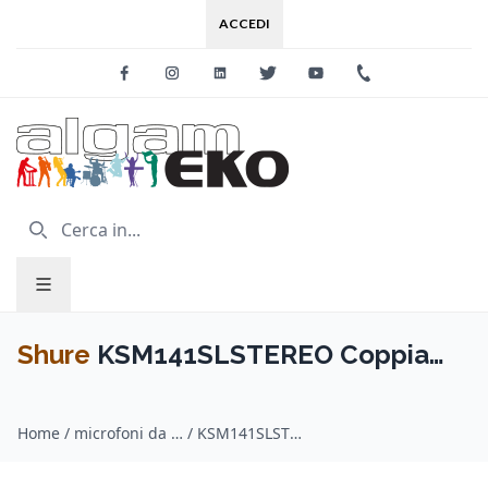
ACCEDI
Facebook
Instagram
Linkedin
Twitter
Youtube
+39 0733 227
Shure
KSM141SLSTEREO Coppia
microfoni condensatore, cardiode,
Home
/
microfoni da studio / Shure
/
KSM141SLSTEREO Coppia microfoni condensatore, cardiode, omnidirezionale
omnidirezionale