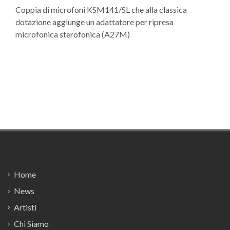
Coppia di microfoni KSM141/SL che alla classica
dotazione aggiunge un adattatore per ripresa
microfonica sterofonica (A27M)
Footer
Home
News
Artisti
Chi Siamo