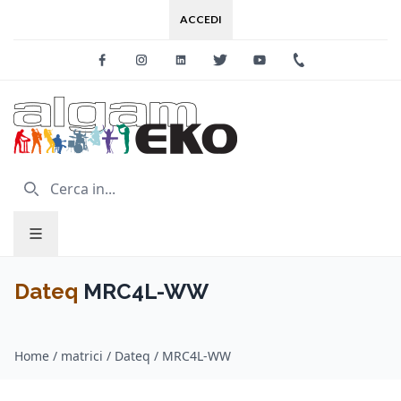
ACCEDI
Facebook
Instagram
Linkedin
Twitter
Youtube
+39 0733 227
Dateq
MRC4L-WW
Home
/
matrici / Dateq
/
MRC4L-WW