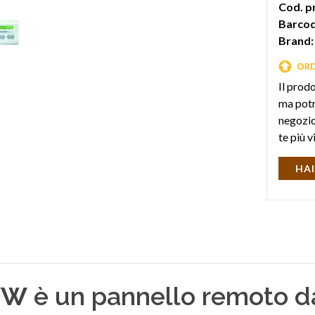
Cod. p
Barcod
Brand:
Il prod
ma potr
negozio 
te più v
HAI
WW
è un pannello remoto d