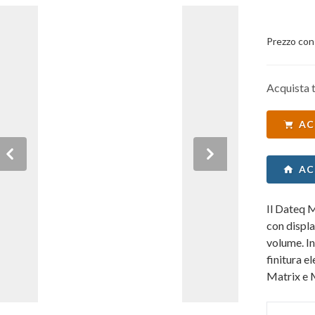
Prezzo con
Acquista t
AC
Previous
Next
AC
Il Dateq 
con displa
volume. In
finitura e
Matrix e 