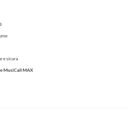
D
lume
 e sicura
 e MusiCall MAX