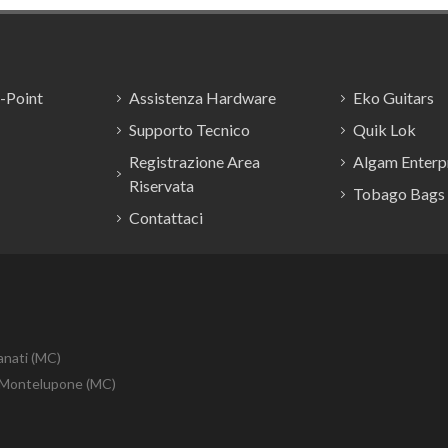
E-Point
Assistenza Hardware
Eko Guitars
Supporto Tecnico
Quik Lok
Registrazione Area
Algam Enterpr
Riservata
Tobago Bags
Contattaci
anati (MC)
10 Montelupone (MC)