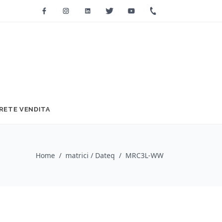
Facebook
Instagram
Linkedin
Twitter
Youtube
+39 0733 2271
RETE VENDITA
Home
/
matrici / Dateq
/
MRC3L-WW