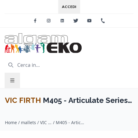
ACCEDI
Facebook
Instagram
Linkedin
Twitter
Youtube
+39 0733 227
VIC FIRTH
M405 - Articulate Series
Mallet - Hard Rubber Oval
Home
/
mallets / VIC FIRTH
/
M405 - Articulate Series Mallet - Hard Rubber Oval